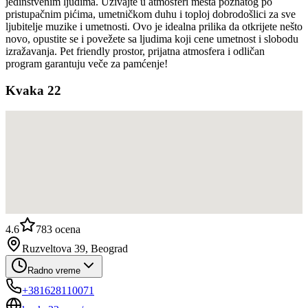
jedinstvenim ljudima. Uživajte u atmosferi mesta poznatog po
pristupačnim pićima, umetničkom duhu i toploj dobrodošlici za sve
ljubitelje muzike i umetnosti. Ovo je idealna prilika da otkrijete nešto
novo, opustite se i povežete sa ljudima koji cene umetnost i slobodu
izražavanja. Pet friendly prostor, prijatna atmosfera i odličan
program garantuju veče za pamćenje!
Kvaka 22
4.6
783
ocena
Ruzveltova 39, Beograd
Radno vreme
+381628110071