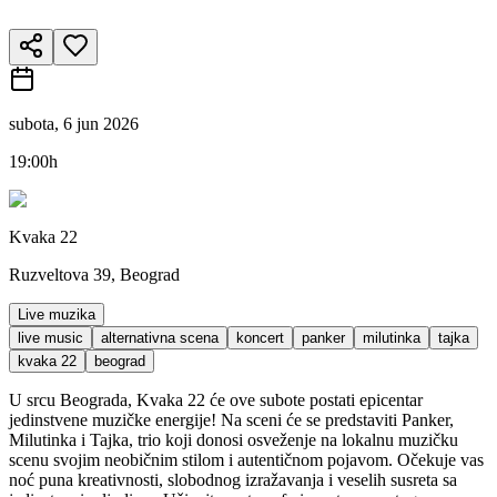
subota, 6 jun 2026
19:00h
Kvaka 22
Ruzveltova 39, Beograd
Live muzika
live music
alternativna scena
koncert
panker
milutinka
tajka
kvaka 22
beograd
U srcu Beograda, Kvaka 22 će ove subote postati epicentar
jedinstvene muzičke energije! Na sceni će se predstaviti Panker,
Milutinka i Tajka, trio koji donosi osveženje na lokalnu muzičku
scenu svojim neobičnim stilom i autentičnom pojavom. Očekuje vas
noć puna kreativnosti, slobodnog izražavanja i veselih susreta sa