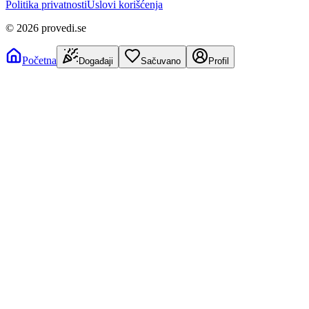
Politika privatnosti
Uslovi korišćenja
©
2026
provedi.se
Početna
Događaji
Sačuvano
Profil