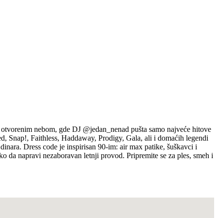
pod otvorenim nebom, gde DJ @jedan_nenad pušta samo najveće hitove
ed, Snap!, Faithless, Haddaway, Prodigy, Gala, ali i domaćih legendi
inara. Dress code je inspirisan 90-im: air max patike, šuškavci i
ako da napravi nezaboravan letnji provod. Pripremite se za ples, smeh i