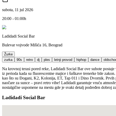
subota, 11 jul 2026
20:00 - 01:00h
Ladidadi Social Bar
Bulevar vojvode Mišića 16, Beograd
Žurke
zurka
90s
retro
dj
ples
letnji provod
hiphop
dance
oldscho
Na krovnoj terasi pored reke, Ladidadi Social Bar ove subote posta
iz perioda kada su fluorescentne majice i šuškave trenerke bile zakon
kao što su Đogani, K2, Kolonija, ET, Tap 011 i Dino Dvornik. Prvih pol
naočare za sunce – pravi retro vibe! Ladidadi garantuje vruću atmosfer
nostalgične uspomene na mestu gde je svaki detalj podređen dobroj z
Ladidadi Social Bar