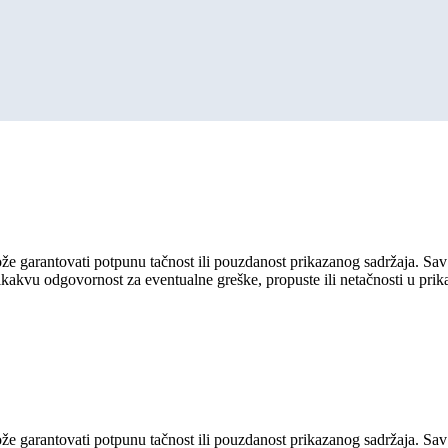
ože garantovati potpunu tačnost ili pouzdanost prikazanog sadržaja. Sav 
ikakvu odgovornost za eventualne greške, propuste ili netačnosti u pri
ože garantovati potpunu tačnost ili pouzdanost prikazanog sadržaja. Sav 