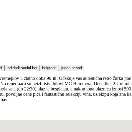
ol
ladidadi social bar
belgrade
jedan nenad
je vremeplov u zlatno doba 90-ih! Očekuje vas autentična retro žurka 
. Na repertoaru su neizbrisivi hitovi MC Hammera, Deee-lite, 2 Unlimit
a sata (do 22:30) ulaz je besplatan, a nakon toga ulaznica iznosi 500 d
u, povoljne cene pića i fantastičnu selekciju vina, uz ekipu koja zna k
abavi.