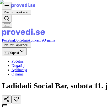
Preuzmi aplikaciju
🇷🇸
Početna
Događaji
Aplikacija
O nama
Preuzmi aplikaciju
🇷🇸
Srpski
Početna
Događaji
Aplikacija
O nama
Ladidadi Social Bar, subota 11.