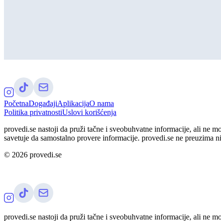
Početna
Događaji
Aplikacija
O nama
Politika privatnosti
Uslovi korišćenja
provedi.se nastoji da pruži tačne i sveobuhvatne informacije, ali ne m
savetuje da samostalno provere informacije. provedi.se ne preuzima n
©
2026
provedi.se
provedi.se nastoji da pruži tačne i sveobuhvatne informacije, ali ne m