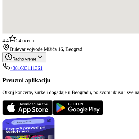
4.4
54
ocena
Bulevar vojvode Mišića 16, Beograd
Radno vreme
+381603111361
Preuzmi aplikaciju
Otkrij koncerte, žurke i događaje u Beogradu, po svom ukusu i sve n