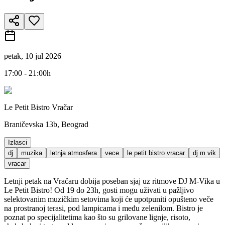
petak, 10 jul 2026
17:00 - 21:00h
Le Petit Bistro Vračar
Braničevska 13b, Beograd
Izlasci
dj
muzika
letnja atmosfera
vece
le petit bistro vracar
dj m vik
vracar
Letnji petak na Vračaru dobija poseban sjaj uz ritmove DJ M-Vika u
Le Petit Bistro! Od 19 do 23h, gosti mogu uživati u pažljivo
selektovanim muzičkim setovima koji će upotpuniti opušteno veče
na prostranoj terasi, pod lampicama i među zelenilom. Bistro je
poznat po specijalitetima kao što su grilovane lignje, risoto,