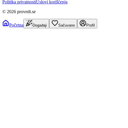
Politika privatnosti
Uslovi korišćenja
©
2026
provedi.se
Početna
Događaji
Sačuvano
Profil