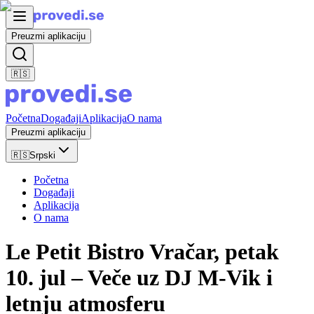
Preuzmi aplikaciju
🇷🇸
Početna
Događaji
Aplikacija
O nama
Preuzmi aplikaciju
🇷🇸
Srpski
Početna
Događaji
Aplikacija
O nama
Le Petit Bistro Vračar, petak
10. jul – Veče uz DJ M-Vik i
letnju atmosferu