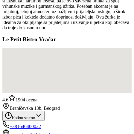
shakshuka i tartar od lososa, pa je ovo savršena prilika za spoj
vrhunske muzike i gurmanskog užitka. Poseban akcenat je na
prijatnoj, letnjoj atmosferi uz pažljivu i prijateljsku uslugu, a širok
izbor pića i koktela dodatno doprinosi doživljaju. Ova žurka je
idealna za okupljanje sa prijateljima i uživanje u petku koji obećava
da traje do kasno u noć.
Le Petit Bistro Vračar
4.6
1904
ocena
Braničevska 13b, Beograd
Radno vreme
+381646400022