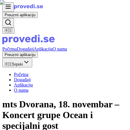
Preuzmi aplikaciju
🇷🇸
Početna
Događaji
Aplikacija
O nama
Preuzmi aplikaciju
🇷🇸
Srpski
Početna
Događaji
Aplikacija
O nama
mts Dvorana, 18. novembar –
Koncert grupe Ocean i
specijalni gost