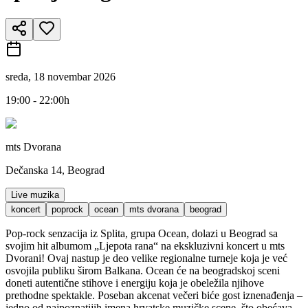
sreda, 18 novembar 2026
19:00 - 22:00h
mts Dvorana
Dečanska 14, Beograd
Live muzika
koncert
poprock
ocean
mts dvorana
beograd
Pop-rock senzacija iz Splita, grupa Ocean, dolazi u Beograd sa
svojim hit albumom „Ljepota rana“ na ekskluzivni koncert u mts
Dvorani! Ovaj nastup je deo velike regionalne turneje koja je već
osvojila publiku širom Balkana. Ocean će na beogradskoj sceni
doneti autentične stihove i energiju koja je obeležila njihove
prethodne spektakle. Poseban akcenat večeri biće gost iznenađenja –
jedno od najpoznatijih imena hrvatske muzičke scene, što obećava