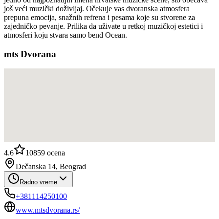
još veći muzički doživljaj. Očekuje vas dvoranska atmosfera
prepuna emocija, snažnih refrena i pesama koje su stvorene za
zajedničko pevanje. Prilika da uživate u retkoj muzičkoj estetici i
atmosferi koju stvara samo bend Ocean.
mts Dvorana
4.6
10859
ocena
Dečanska 14, Beograd
Radno vreme
+381114250100
www.mtsdvorana.rs/