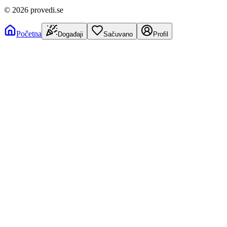
©
2026
provedi.se
Početna
Događaji
Sačuvano
Profil