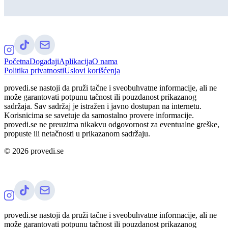
Početna
Događaji
Aplikacija
O nama
Politika privatnosti
Uslovi korišćenja
provedi.se nastoji da pruži tačne i sveobuhvatne informacije, ali ne
može garantovati potpunu tačnost ili pouzdanost prikazanog
sadržaja. Sav sadržaj je istražen i javno dostupan na internetu.
Korisnicima se savetuje da samostalno provere informacije.
provedi.se ne preuzima nikakvu odgovornost za eventualne greške,
propuste ili netačnosti u prikazanom sadržaju.
©
2026
provedi.se
provedi.se nastoji da pruži tačne i sveobuhvatne informacije, ali ne
može garantovati potpunu tačnost ili pouzdanost prikazanog