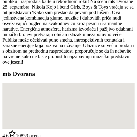
publiku i rasprodala karte u rekordnom roku! Na sceni mts Dvorane
25. septembra, Nikola Kojo i bend Girls, Boys & Toys vraćaju se sa
hit predstavom 'Kako sam prestao da pevam pod tušem'. Ova
jedinstvena kombinacija glume, muzike i duhovitih priča nudi
osvežavajući pogled na svakodnevicu kroz pesmu i šarmantne
narative. Energična atmosfera, harizma izvođača i pažljivo odabrani
muzički brojevi pretvaraju običan izlazak u nezaboravno veče.
Publika može očekivati puno smeha, introspektivnih trenutaka i
zarazne energije koja poziva na uživanje. Ulaznice su već u prodaji i
s obzirom na prethodnu rasprodatost, preporučuje se da ih nabavite
na vreme kako ne biste propustili najzabavniju muzičku predstavu
ove jeseni!
mts Dvorana
4.6
10859
ocena