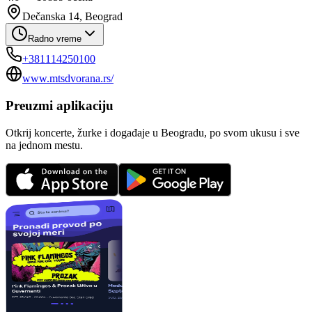
Dečanska 14, Beograd
Radno vreme
+381114250100
www.mtsdvorana.rs/
Preuzmi aplikaciju
Otkrij koncerte, žurke i događaje u Beogradu, po svom ukusu i sve
na jednom mestu.