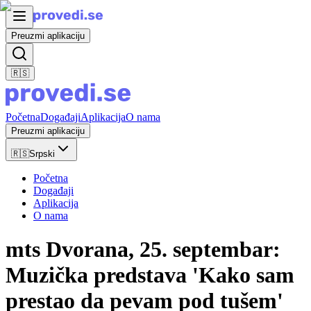
Preuzmi aplikaciju
🇷🇸
Početna
Događaji
Aplikacija
O nama
Preuzmi aplikaciju
🇷🇸
Srpski
Početna
Događaji
Aplikacija
O nama
mts Dvorana, 25. septembar:
Muzička predstava 'Kako sam
prestao da pevam pod tušem'