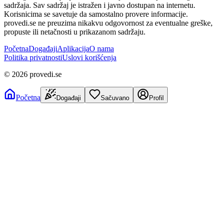
sadržaja. Sav sadržaj je istražen i javno dostupan na internetu.
Korisnicima se savetuje da samostalno provere informacije.
provedi.se ne preuzima nikakvu odgovornost za eventualne greške,
propuste ili netačnosti u prikazanom sadržaju.
Početna
Događaji
Aplikacija
O nama
Politika privatnosti
Uslovi korišćenja
©
2026
provedi.se
Početna
Događaji
Sačuvano
Profil