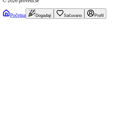
©
2026
provedi.se
Početna
Događaji
Sačuvano
Profil