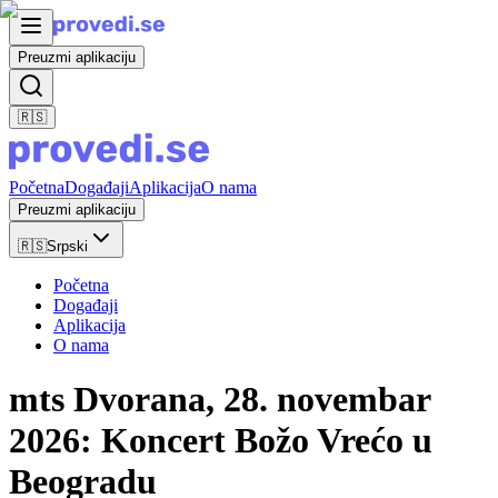
Preuzmi aplikaciju
🇷🇸
Početna
Događaji
Aplikacija
O nama
Preuzmi aplikaciju
🇷🇸
Srpski
Početna
Događaji
Aplikacija
O nama
mts Dvorana, 28. novembar
2026: Koncert Božo Vrećo u
Beogradu