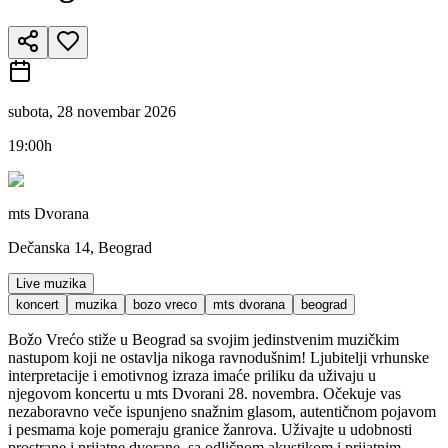
subota, 28 novembar 2026
19:00h
mts Dvorana
Dečanska 14, Beograd
Live muzika
koncert
muzika
bozo vreco
mts dvorana
beograd
Božo Vrećo stiže u Beograd sa svojim jedinstvenim muzičkim
nastupom koji ne ostavlja nikoga ravnodušnim! Ljubitelji vrhunske
interpretacije i emotivnog izraza imaće priliku da uživaju u
njegovom koncertu u mts Dvorani 28. novembra. Očekuje vas
nezaboravno veče ispunjeno snažnim glasom, autentičnom pojavom
i pesmama koje pomeraju granice žanrova. Uživajte u udobnosti
prostrane i prijatne dvorane, sa odličnom akustikom i prijatnim