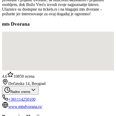
osobljem, dok Božo Vrećo izvodi svoje najpoznatije hitove.
Ulaznice su dostupne na tickets.rs i na blagajni mts dvorane –
požurite jer interesovanje za ovaj događaj je ogromno!
mts Dvorana
4.6
10859
ocena
Dečanska 14, Beograd
Radno vreme
+381114250100
www.mtsdvorana.rs/