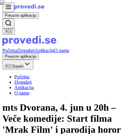
Preuzmi aplikaciju
🇷🇸
Početna
Događaji
Aplikacija
O nama
Preuzmi aplikaciju
🇷🇸
Srpski
Početna
Događaji
Aplikacija
O nama
mts Dvorana, 4. jun u 20h –
Veče komedije: Start filma
'Mrak Film' i parodija horor