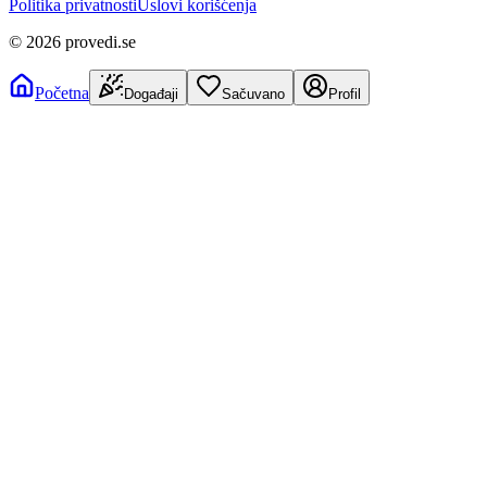
Politika privatnosti
Uslovi korišćenja
©
2026
provedi.se
Početna
Događaji
Sačuvano
Profil