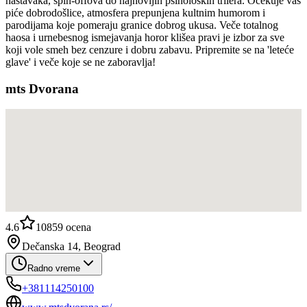
nastavaka, spin-offova do najnovijih psiholoških trilera. Očekuje vas
piće dobrodošlice, atmosfera prepunjena kultnim humorom i
parodijama koje pomeraju granice dobrog ukusa. Veče totalnog
haosa i urnebesnog ismejavanja horor klišea pravi je izbor za sve
koji vole smeh bez cenzure i dobru zabavu. Pripremite se na 'leteće
glave' i veče koje se ne zaboravlja!
mts Dvorana
4.6
10859
ocena
Dečanska 14, Beograd
Radno vreme
+381114250100