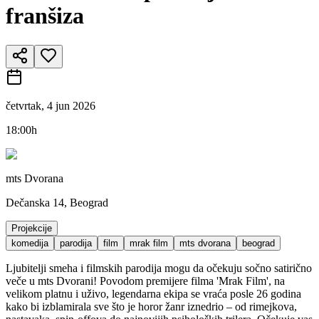
franšiza
četvrtak, 4 jun 2026
18:00h
mts Dvorana
Dečanska 14, Beograd
Projekcije
komedija
parodija
film
mrak film
mts dvorana
beograd
Ljubitelji smeha i filmskih parodija mogu da očekuju sočno satirično
veče u mts Dvorani! Povodom premijere filma 'Mrak Film', na
velikom platnu i uživo, legendarna ekipa se vraća posle 26 godina
kako bi izblamirala sve što je horor žanr iznedrio – od rimejkova,