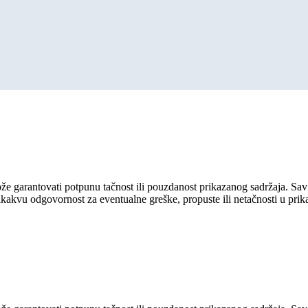
ože garantovati potpunu tačnost ili pouzdanost prikazanog sadržaja. Sav 
ikakvu odgovornost za eventualne greške, propuste ili netačnosti u pri