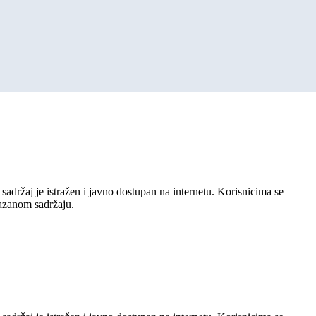
sadržaj je istražen i javno dostupan na internetu. Korisnicima se
kazanom sadržaju.