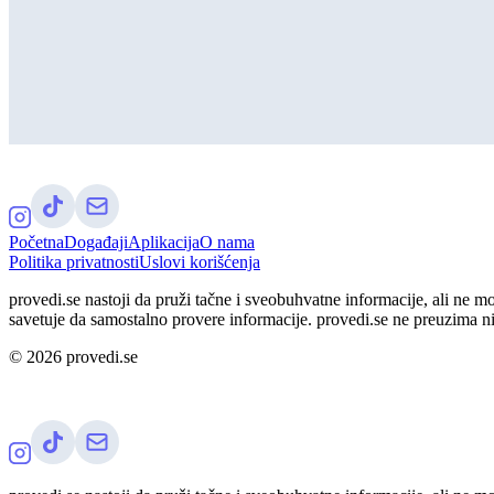
Početna
Događaji
Aplikacija
O nama
Politika privatnosti
Uslovi korišćenja
provedi.se nastoji da pruži tačne i sveobuhvatne informacije, ali ne m
savetuje da samostalno provere informacije. provedi.se ne preuzima n
©
2026
provedi.se