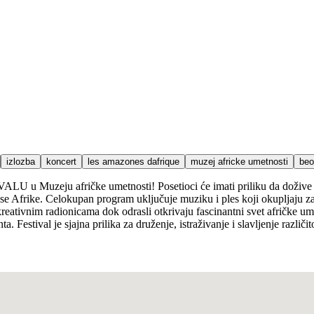
izlozba
koncert
les amazones dafrique
muzej africke umetnosti
beo
VALU u Muzeju afričke umetnosti! Posetioci će imati priliku da d
use Afrike. Celokupan program uključuje muziku i ples koji okupljaju zaj
eativnim radionicama dok odrasli otkrivaju fascinantni svet afričke ume
a. Festival je sjajna prilika za druženje, istraživanje i slavljenje različi