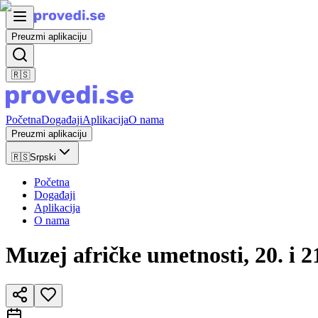
Preuzmi aplikaciju
🇷🇸
Početna
Događaji
Aplikacija
O nama
Preuzmi aplikaciju
🇷🇸
Srpski
Početna
Događaji
Aplikacija
O nama
Muzej afričke umetnosti, 20. i