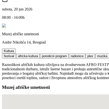
subota, 20 jun 2026
08:00 - 16:00h
Muzej afričke umetnosti
Andre Nikolića 14, Beograd
Kultura
festival
africka kultura
porodicni program
radionice
ples
muzika
Raznolikost afričkih kultura oživljava na dvodnevnom AFRO FESTI
tradicionalnom durbaru, istraže šarene bazare i probaju autentične uk
predavanja o bogatoj afričkoj baštini. Najmlađi mogu da učestvuju u kr
posetioci osetili toplinu, radost i živopisnu atmosferu afričkog kontinent
Muzej afričke umetnosti