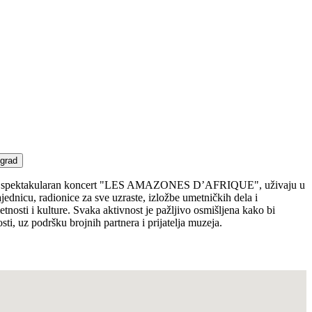
grad
ožive spektakularan koncert "LES AMAZONES D’AFRIQUE", uživaju u
ednicu, radionice za sve uzraste, izložbe umetničkih dela i
tnosti i kulture. Svaka aktivnost je pažljivo osmišljena kako bi
tosti, uz podršku brojnih partnera i prijatelja muzeja.