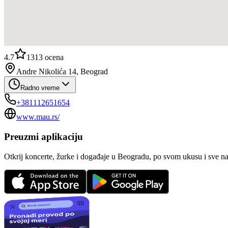
4.7
1313
ocena
Andre Nikolića 14, Beograd
Radno vreme
+381112651654
www.mau.rs/
Preuzmi aplikaciju
Otkrij koncerte, žurke i događaje u Beogradu, po svom ukusu i sve n