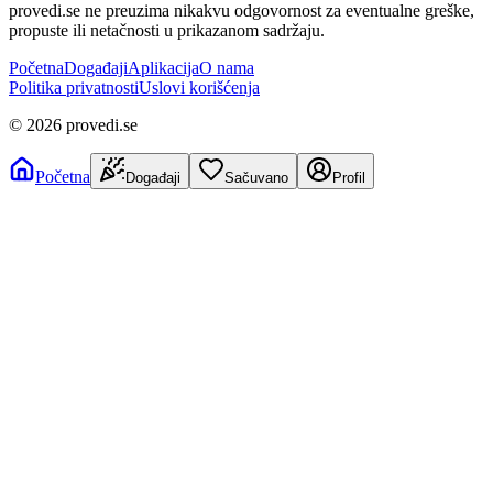
provedi.se ne preuzima nikakvu odgovornost za eventualne greške,
propuste ili netačnosti u prikazanom sadržaju.
Početna
Događaji
Aplikacija
O nama
Politika privatnosti
Uslovi korišćenja
©
2026
provedi.se
Početna
Događaji
Sačuvano
Profil