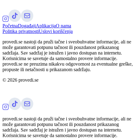
Početna
Događaji
Aplikacija
O nama
Politika privatnosti
Uslovi korišćenja
provedi.se nastoji da pruži tačne i sveobuhvatne informacije, ali ne
može garantovati potpunu tačnost ili pouzdanost prikazanog
sadržaja. Sav sadržaj je istražen i javno dostupan na internetu.
Korisnicima se savetuje da samostalno provere informacije.
provedi.se ne preuzima nikakvu odgovornost za eventualne greške,
propuste ili netačnosti u prikazanom sadržaju.
©
2026
provedi.se
provedi.se nastoji da pruži tačne i sveobuhvatne informacije, ali ne
može garantovati potpunu tačnost ili pouzdanost prikazanog
sadržaja. Sav sadržaj je istražen i javno dostupan na internetu.
Korisnicima se savetuje da samostalno provere informacije.