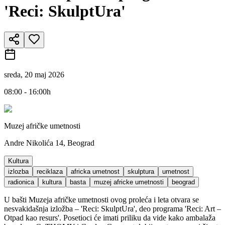
'Reci: SkulptUra'
sreda, 20 maj 2026
08:00 - 16:00h
Muzej afričke umetnosti
Andre Nikolića 14, Beograd
Kultura
izlozba
reciklaza
africka umetnost
skulptura
umetnost
radionica
kultura
basta
muzej africke umetnosti
beograd
U bašti Muzeja afričke umetnosti ovog proleća i leta otvara se
nesvakidašnja izložba – 'Reci: SkulptUra', deo programa 'Reci: Art –
Otpad kao resurs'. Posetioci će imati priliku da vide kako ambalaža