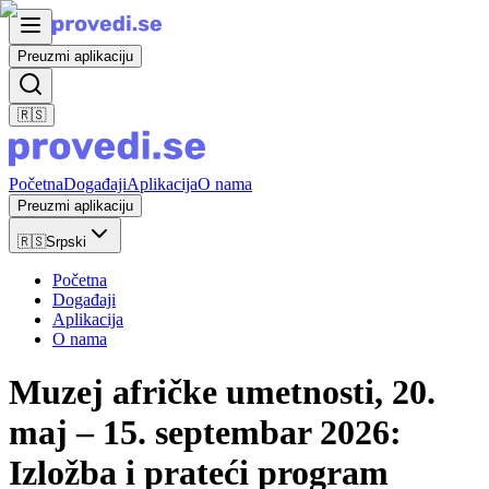
Preuzmi aplikaciju
🇷🇸
Početna
Događaji
Aplikacija
O nama
Preuzmi aplikaciju
🇷🇸
Srpski
Početna
Događaji
Aplikacija
O nama
Muzej afričke umetnosti, 20.
maj – 15. septembar 2026:
Izložba i prateći program