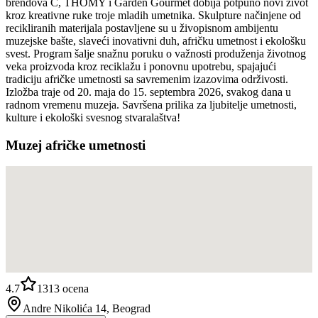
brendova C, THOMY i Garden Gourmet dobija potpuno novi život
kroz kreativne ruke troje mladih umetnika. Skulpture načinjene od
recikliranih materijala postavljene su u živopisnom ambijentu
muzejske bašte, slaveći inovativni duh, afričku umetnost i ekološku
svest. Program šalje snažnu poruku o važnosti produženja životnog
veka proizvoda kroz reciklažu i ponovnu upotrebu, spajajući
tradiciju afričke umetnosti sa savremenim izazovima održivosti.
Izložba traje od 20. maja do 15. septembra 2026, svakog dana u
radnom vremenu muzeja. Savršena prilika za ljubitelje umetnosti,
kulture i ekološki svesnog stvaralaštva!
Muzej afričke umetnosti
4.7
1313
ocena
Andre Nikolića 14, Beograd