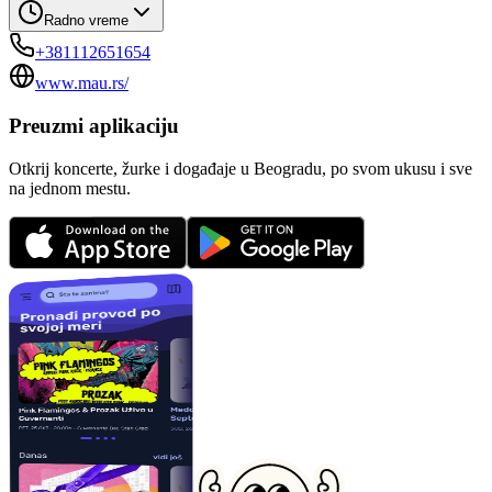
Radno vreme
+381112651654
www.mau.rs/
Preuzmi aplikaciju
Otkrij koncerte, žurke i događaje u Beogradu, po svom ukusu i sve
na jednom mestu.