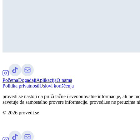
Početna
Događaji
Aplikacija
O nama
Politika privatnosti
Uslovi korišćenja
provedi.se nastoji da pruži tačne i sveobuhvatne informacije, ali ne m
savetuje da samostalno provere informacije. provedi.se ne preuzima n
©
2026
provedi.se