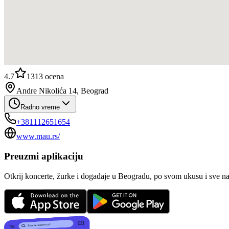
4.7
1313
ocena
Andre Nikolića 14, Beograd
Radno vreme
+381112651654
www.mau.rs/
Preuzmi aplikaciju
Otkrij koncerte, žurke i događaje u Beogradu, po svom ukusu i sve n