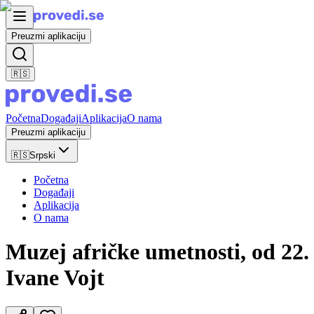
Preuzmi aplikaciju
🇷🇸
Početna
Događaji
Aplikacija
O nama
Preuzmi aplikaciju
🇷🇸
Srpski
Početna
Događaji
Aplikacija
O nama
Muzej afričke umetnosti, od 22. 
Ivane Vojt