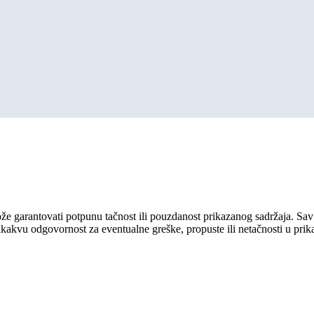
ože garantovati potpunu tačnost ili pouzdanost prikazanog sadržaja. Sav 
ikakvu odgovornost za eventualne greške, propuste ili netačnosti u pri