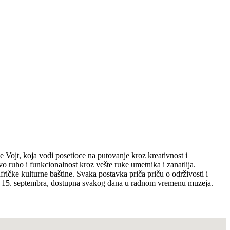
 Vojt, koja vodi posetioce na putovanje kroz kreativnost i
ovo ruho i funkcionalnost kroz vešte ruke umetnika i zanatlija.
ričke kulturne baštine. Svaka postavka priča priču o održivosti i
e do 15. septembra, dostupna svakog dana u radnom vremenu muzeja.