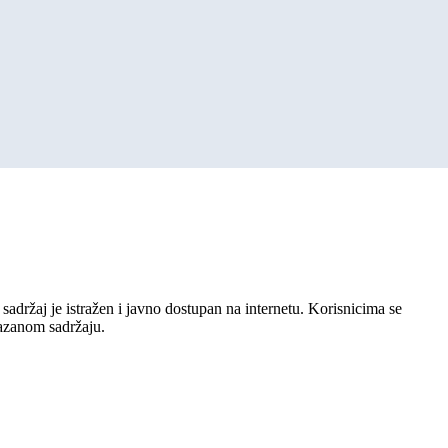
sadržaj je istražen i javno dostupan na internetu. Korisnicima se
kazanom sadržaju.