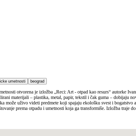
icke umetnosti
beograd
tnosti otvorena je izložba „Reci: Art - otpad kao resurs“ autorke Ivane
rani materijali – plastika, metal, papir, tekstil i čak guma – dobijaju n
ka može uživo videti predmete koji spajaju ekološku svest i bogatstvo af
 poštovanje prema otpadu i umetnosti koja ga transformiše. Izložba traj