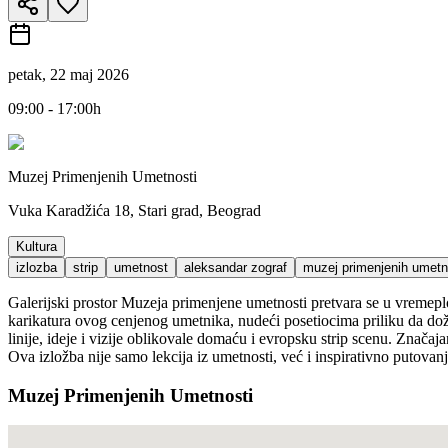
petak, 22 maj 2026
09:00 - 17:00h
Muzej Primenjenih Umetnosti
Vuka Karadžića 18, Stari grad, Beograd
Kultura
izlozba
strip
umetnost
aleksandar zograf
muzej primenjenih umetn
Galerijski prostor Muzeja primenjene umetnosti pretvara se u vremeplov
karikatura ovog cenjenog umetnika, nudeći posetiocima priliku da dož
linije, ideje i vizije oblikovale domaću i evropsku strip scenu. Značaj
Ova izložba nije samo lekcija iz umetnosti, već i inspirativno putovanj
Muzej Primenjenih Umetnosti