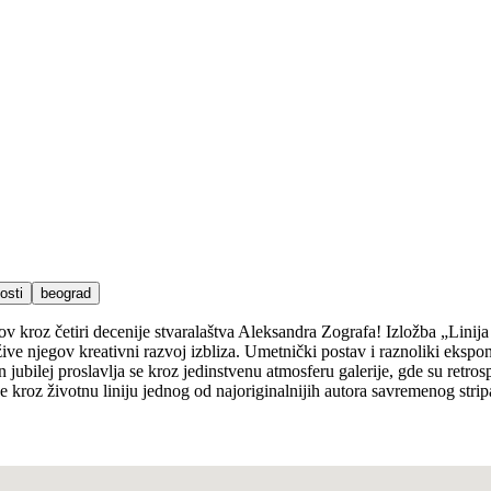
osti
beograd
 kroz četiri decenije stvaralaštva Aleksandra Zografa! Izložba „Linija ži
ive njegov kreativni razvoj izbliza. Umetnički postav i raznoliki eks
an jubilej proslavlja se kroz jedinstvenu atmosferu galerije, gde su retr
e kroz životnu liniju jednog od najoriginalnijih autora savremenog strip