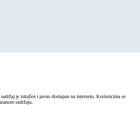
sadržaj je istražen i javno dostupan na internetu. Korisnicima se
kazanom sadržaju.