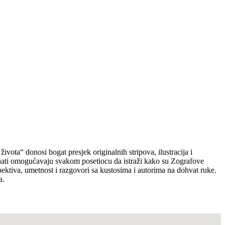
vota“ donosi bogat presjek originalnih stripova, ilustracija i
ponati omogućavaju svakom posetiocu da istraži kako su Zografove
ospektiva, umetnost i razgovori sa kustosima i autorima na dohvat ruke.
a.