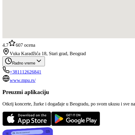
4.7
607
ocena
Vuka Karadžića 18, Stari grad, Beograd
Radno vreme
+381112626841
www.mpu.rs/
Preuzmi aplikaciju
Otkrij koncerte, žurke i događaje u Beogradu, po svom ukusu i sve n