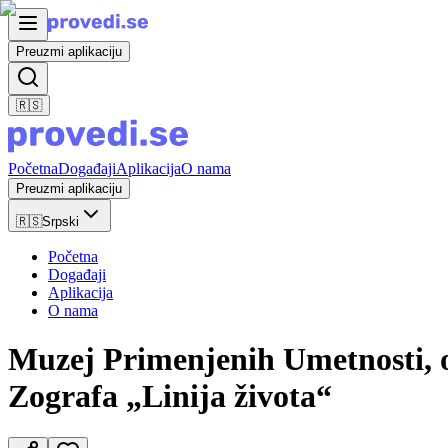
Preuzmi aplikaciju
🇷🇸
Početna
Događaji
Aplikacija
O nama
Preuzmi aplikaciju
🇷🇸
Srpski
Početna
Događaji
Aplikacija
O nama
Muzej Primenjenih Umetnosti, o
Zografa „Linija života“