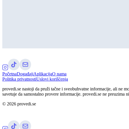
Početna
Događaji
Aplikacija
O nama
Politika privatnosti
Uslovi korišćenja
provedi.se nastoji da pruži tačne i sveobuhvatne informacije, ali ne m
savetuje da samostalno provere informacije. provedi.se ne preuzima n
©
2026
provedi.se