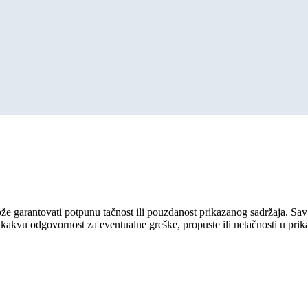
ože garantovati potpunu tačnost ili pouzdanost prikazanog sadržaja. Sav 
ikakvu odgovornost za eventualne greške, propuste ili netačnosti u pri