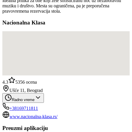
Idealna prilika za one koji žele sofisticiranu noć uz nezaboravnu
muziku i društvo. Mesta su ograničena, pa je preporučena
pravovremena rezervacija stola.
Nacionalna Klasa
4.3
5356
ocena
Ušće 11, Beograd
Radno vreme
+38169711811
www.nacionalna-klasa.rs/
Preuzmi aplikaciju