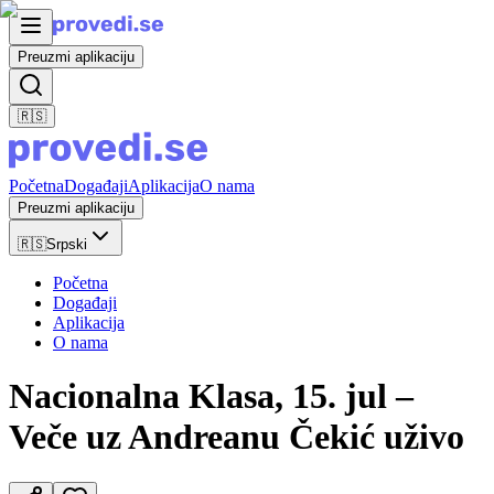
Preuzmi aplikaciju
🇷🇸
Početna
Događaji
Aplikacija
O nama
Preuzmi aplikaciju
🇷🇸
Srpski
Početna
Događaji
Aplikacija
O nama
Nacionalna Klasa, 15. jul –
Veče uz Andreanu Čekić uživo