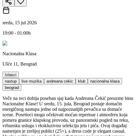
sreda, 15 jul 2026
19:00 - 01:00h
Nacionalna Klasa
Ušće 11, Beograd
Izlasci
nastup
live muzika
andreana cekic
klub
nacionalna klasa
beograd
Veče na reci dobija poseban sjaj kada Andreana Čekić preuzme binu
Nacionalne Klase! U sredu, 15. jula, Beograd postaje domaćin
energičnog nastupa jedne od najpoznatijih pevačica sa domaće
scene. Posetioci mogu očekivati moćan repertoar i atmosferu koja
pomera granice klupskog provoda, uz panoramski pogled na reku,
vrhunsku uslugu i ekskluzivnu selekciju jela i pića. Ovaj događaj
namenjen je zrelijoj publici (25+), a dress code je elegant casual.