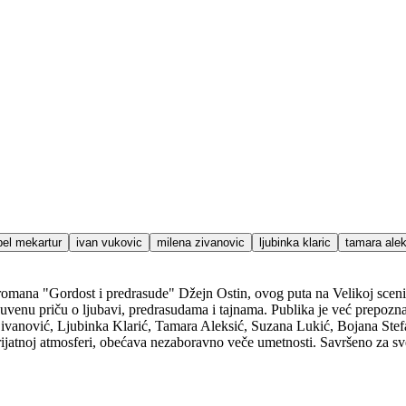
bel mekartur
ivan vukovic
milena zivanovic
ljubinka klaric
tamara alek
iji romana "Gordost i predrasude" Džejn Ostin, ovog puta na Velikoj sc
uvenu priču o ljubavi, predrasudama i tajnama. Publika je već prepozna
Živanović, Ljubinka Klarić, Tamara Aleksić, Suzana Lukić, Bojana Stef
ijatnoj atmosferi, obećava nezaboravno veče umetnosti. Savršeno za sve