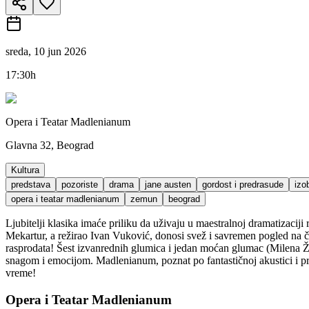
sreda, 10 jun 2026
17:30h
Opera i Teatar Madlenianum
Glavna 32, Beograd
Kultura
predstava
pozoriste
drama
jane austen
gordost i predrasude
izo
opera i teatar madlenianum
zemun
beograd
Ljubitelji klasika imaće priliku da uživaju u maestralnoj dramatizac
Mekartur, a režirao Ivan Vuković, donosi svež i savremen pogled na č
rasprodata! Šest izvanrednih glumica i jedan moćan glumac (Milena 
snagom i emocijom. Madlenianum, poznat po fantastičnoj akustici i pr
vreme!
Opera i Teatar Madlenianum