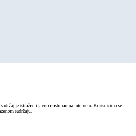
sadržaj je istražen i javno dostupan na internetu. Korisnicima se
kazanom sadržaju.