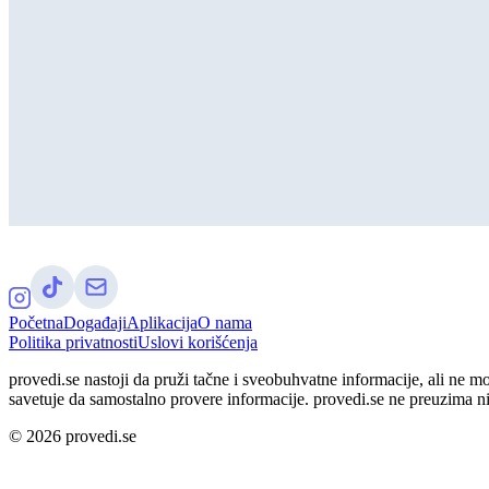
Početna
Događaji
Aplikacija
O nama
Politika privatnosti
Uslovi korišćenja
provedi.se nastoji da pruži tačne i sveobuhvatne informacije, ali ne m
savetuje da samostalno provere informacije. provedi.se ne preuzima n
©
2026
provedi.se