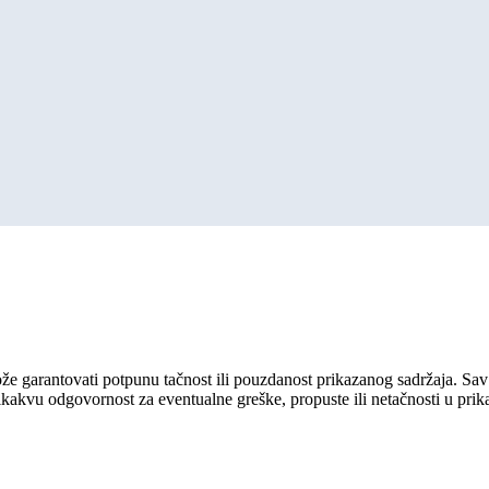
ože garantovati potpunu tačnost ili pouzdanost prikazanog sadržaja. Sav 
ikakvu odgovornost za eventualne greške, propuste ili netačnosti u pri