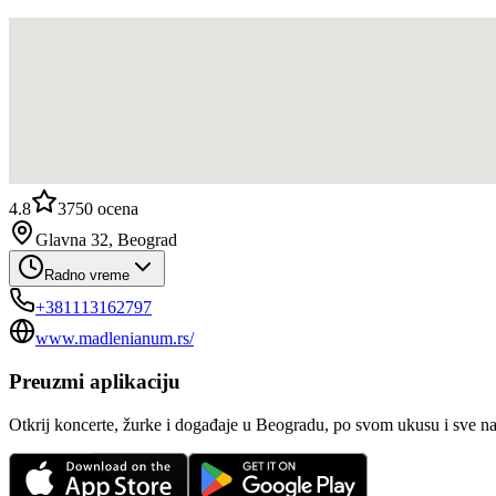
4.8
3750
ocena
Glavna 32, Beograd
Radno vreme
+381113162797
www.madlenianum.rs/
Preuzmi aplikaciju
Otkrij koncerte, žurke i događaje u Beogradu, po svom ukusu i sve n