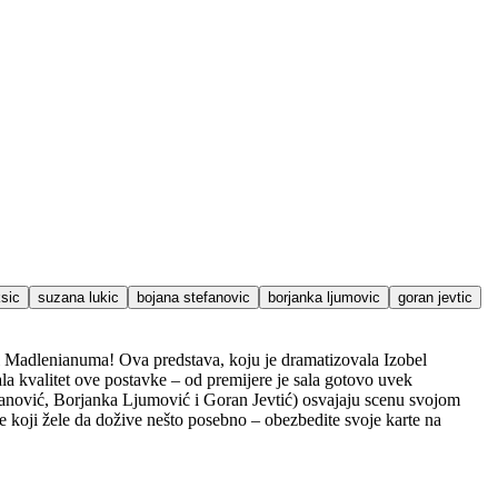
sic
suzana lukic
bojana stefanovic
borjanka ljumovic
goran jevtic
eni Madlenianuma! Ova predstava, koju je dramatizovala Izobel
la kvalitet ove postavke – od premijere je sala gotovo uvek
anović, Borjanka Ljumović i Goran Jevtić) osvajaju scenu svojom
 koji žele da dožive nešto posebno – obezbedite svoje karte na