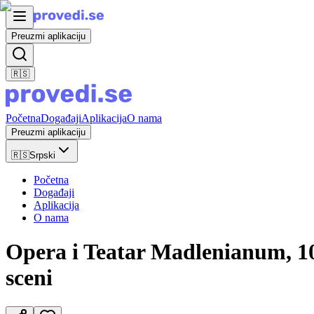
Preuzmi aplikaciju
🇷🇸
Početna
Događaji
Aplikacija
O nama
Preuzmi aplikaciju
🇷🇸
Srpski
Početna
Događaji
Aplikacija
O nama
Opera i Teatar Madlenianum, 10
sceni