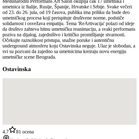
Međunarodni Performans Art Salon okuplja čak 17 umetnika i
umetnica iz Italije, Rusije, Španije, Hrvatske i Srbije. Svake večeri
od 23. do 26. jula, od 19 časova, publika ima priliku da bude deo
umetničkog procesa koji preispituje društvene norme, podstiče
solidarnost i osvežava empatiju. Tema 'ReArtivacija' polazi od ideje
da društvo zahteva hitnu umetničku reanimaciju, a svaki performans
poziva na dijalog, zajedništvo i kritičko promišljanje stvarnosti.
Očekujte raznolikost pristupa, snažne poruke i autentičnu
underground atmosferu koju Ostavinska neguje. Ulaz je slobodan, a
svi su pozvani da zajedno sa umetnicima kreiraju novu energiju
umetničke scene Beograda.
Ostavinska
4.7
81
ocena