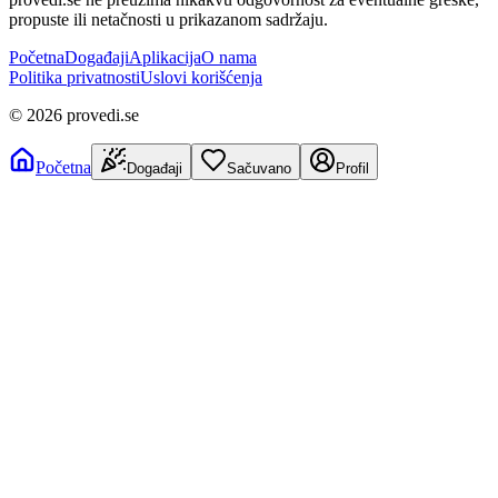
propuste ili netačnosti u prikazanom sadržaju.
Početna
Događaji
Aplikacija
O nama
Politika privatnosti
Uslovi korišćenja
©
2026
provedi.se
Početna
Događaji
Sačuvano
Profil