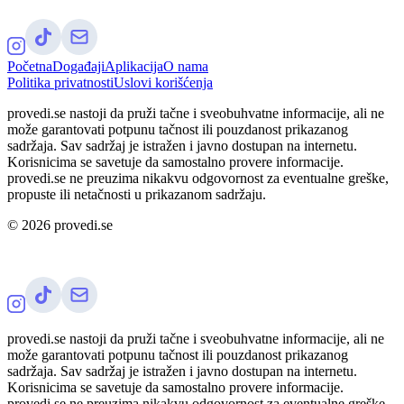
Početna
Događaji
Aplikacija
O nama
Politika privatnosti
Uslovi korišćenja
provedi.se nastoji da pruži tačne i sveobuhvatne informacije, ali ne
može garantovati potpunu tačnost ili pouzdanost prikazanog
sadržaja. Sav sadržaj je istražen i javno dostupan na internetu.
Korisnicima se savetuje da samostalno provere informacije.
provedi.se ne preuzima nikakvu odgovornost za eventualne greške,
propuste ili netačnosti u prikazanom sadržaju.
©
2026
provedi.se
provedi.se nastoji da pruži tačne i sveobuhvatne informacije, ali ne
može garantovati potpunu tačnost ili pouzdanost prikazanog
sadržaja. Sav sadržaj je istražen i javno dostupan na internetu.
Korisnicima se savetuje da samostalno provere informacije.
provedi.se ne preuzima nikakvu odgovornost za eventualne greške,