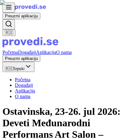
Preuzmi aplikaciju
🇷🇸
Početna
Događaji
Aplikacija
O nama
Preuzmi aplikaciju
🇷🇸
Srpski
Početna
Događaji
Aplikacija
O nama
Ostavinska, 23-26. jul 2026:
Deveti Međunarodni
Performans Art Salon –