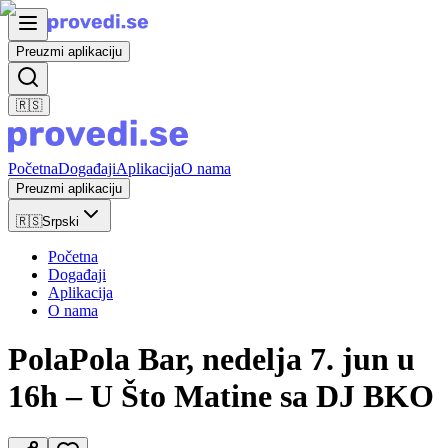
Preuzmi aplikaciju
🇷🇸
Početna
Događaji
Aplikacija
O nama
Preuzmi aplikaciju
🇷🇸
Srpski
Početna
Događaji
Aplikacija
O nama
PolaPola Bar, nedelja 7. jun u
16h – U Što Matine sa DJ BKO