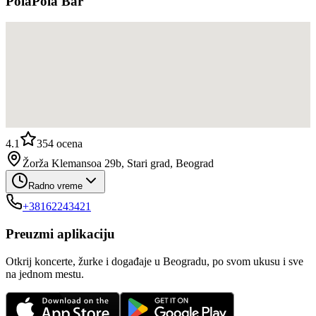
PolaPola Bar
4.1
354
ocena
Žorža Klemansoa 29b, Stari grad, Beograd
Radno vreme
+38162243421
Preuzmi aplikaciju
Otkrij koncerte, žurke i događaje u Beogradu, po svom ukusu i sve
na jednom mestu.