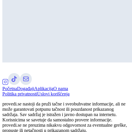
Početna
Događaji
Aplikacija
O nama
Politika privatnosti
Uslovi korišćenja
provedi.se nastoji da pruži tačne i sveobuhvatne informacije, ali ne
može garantovati potpunu tačnost ili pouzdanost prikazanog
sadržaja. Sav sadržaj je istražen i javno dostupan na internetu.
Korisnicima se savetuje da samostalno provere informacije.
provedi.se ne preuzima nikakvu odgovornost za eventualne greške,
propuste ili netačnosti u prikazanom sadržaju.