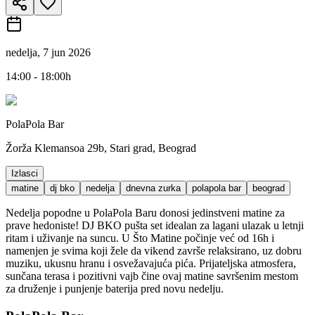
nedelja, 7 jun 2026
14:00 - 18:00h
PolaPola Bar
Žorža Klemansoa 29b, Stari grad, Beograd
Izlasci
matine
dj bko
nedelja
dnevna zurka
polapola bar
beograd
Nedelja popodne u PolaPola Baru donosi jedinstveni matine za
prave hedoniste! DJ BKO pušta set idealan za lagani ulazak u letnji
ritam i uživanje na suncu. U Što Matine počinje već od 16h i
namenjen je svima koji žele da vikend završe relaksirano, uz dobru
muziku, ukusnu hranu i osvežavajuća pića. Prijateljska atmosfera,
sunčana terasa i pozitivni vajb čine ovaj matine savršenim mestom
za druženje i punjenje baterija pred novu nedelju.