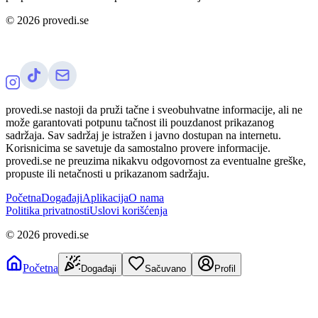
©
2026
provedi.se
provedi.se nastoji da pruži tačne i sveobuhvatne informacije, ali ne
može garantovati potpunu tačnost ili pouzdanost prikazanog
sadržaja. Sav sadržaj je istražen i javno dostupan na internetu.
Korisnicima se savetuje da samostalno provere informacije.
provedi.se ne preuzima nikakvu odgovornost za eventualne greške,
propuste ili netačnosti u prikazanom sadržaju.
Početna
Događaji
Aplikacija
O nama
Politika privatnosti
Uslovi korišćenja
©
2026
provedi.se
Početna
Događaji
Sačuvano
Profil