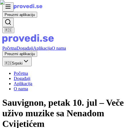
Preuzmi aplikaciju
🇷🇸
Početna
Događaji
Aplikacija
O nama
Preuzmi aplikaciju
🇷🇸
Srpski
Početna
Događaji
Aplikacija
O nama
Sauvignon, petak 10. jul – Veče
uživo muzike sa Nenadom
Cvijetićem