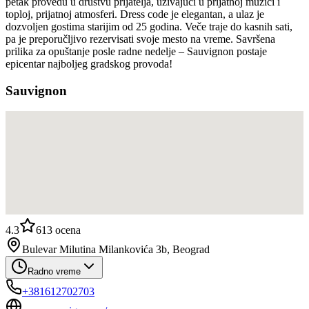
petak provedu u društvu prijatelja, uživajući u prijatnoj muzici i
toploj, prijatnoj atmosferi. Dress code je elegantan, a ulaz je
dozvoljen gostima starijim od 25 godina. Veče traje do kasnih sati,
pa je preporučljivo rezervisati svoje mesto na vreme. Savršena
prilika za opuštanje posle radne nedelje – Sauvignon postaje
epicentar najboljeg gradskog provoda!
Sauvignon
4.3
613
ocena
Bulevar Milutina Milankovića 3b, Beograd
Radno vreme
+381612702703