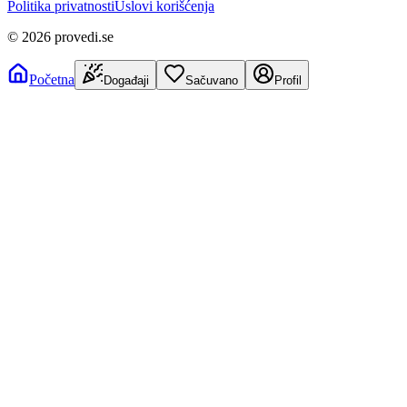
Politika privatnosti
Uslovi korišćenja
©
2026
provedi.se
Početna
Događaji
Sačuvano
Profil