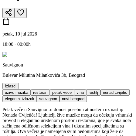
petak, 10 jul 2026
18:00 - 00:00h
Sauvignon
Bulevar Milutina Milankovića 3b, Beograd
Izlasci
uzivo muzika
restoran
petak vece
vina
rostilj
nenad cvijetic
elegantni izlazak
sauvignon
novi beograd
Petak veče u Sauvignon-u donosi posebnu atmosferu uz nastup
Nenada Cvijetića! Ljubitelji žive muzike mogu da očekuju vrhunski
provod u elegantno uređenom prostoru restorana, gde je svaka nota
začinjena odličnom selekcijom vina i ukusnim specijalitetima sa
roštilja. Ova večera je namenjena svim hedonistima koji žele da