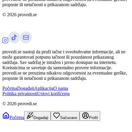
propuste ili netačnosti u prikazanom sadržaju.
©
2026
provedi.se
provedi.se nastoji da pruži tačne i sveobuhvatne informacije, ali ne
može garantovati potpunu tačnost ili pouzdanost prikazanog
sadržaja. Sav sadržaj je istražen i javno dostupan na internetu.
Korisnicima se savetuje da samostalno provere informacije.
provedi.se ne preuzima nikakvu odgovornost za eventualne greške,
propuste ili netačnosti u prikazanom sadržaju.
Početna
Događaji
Aplikacija
O nama
Politika privatnosti
Uslovi korišćenja
©
2026
provedi.se
Početna
Događaji
Sačuvano
Profil