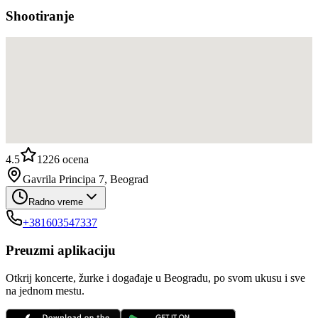
Shootiranje
4.5
1226
ocena
Gavrila Principa 7, Beograd
Radno vreme
+381603547337
Preuzmi aplikaciju
Otkrij koncerte, žurke i događaje u Beogradu, po svom ukusu i sve
na jednom mestu.