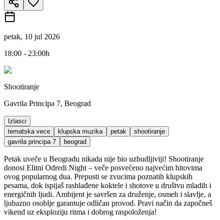
petak, 10 jul 2026
18:00 - 23:00h
Shootiranje
Gavrila Principa 7, Beograd
Izlasci
tematska vece
klupska muzika
petak
shootiranje
gavrila principa 7
beograd
Petak uveče u Beogradu nikada nije bio uzbudljiviji! Shootiranje
donosi Elitni Odredi Night – veče posvećeno najvećim hitovima
ovog popularnog dua. Prepusti se zvucima poznatih klupskih
pesama, dok ispijaš rashlađene koktele i shotove u društvu mladih i
energičnih ljudi. Ambijent je savršen za druženje, osmeh i slavlje, a
ljubazno osoblje garantuje odličan provod. Pravi način da započneš
vikend uz eksploziju ritma i dobrog raspoloženja!