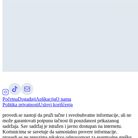
Početna
Događaji
Aplikacija
O nama
Politika privatnosti
Uslovi korišćenja
provedi.se nastoji da pruži tačne i sveobuhvatne informacije, ali ne
može garantovati potpunu tačnost ili pouzdanost prikazanog
sadržaja. Sav sadržaj je istražen i javno dostupan na internetu.
Korisnicima se savetuje da samostalno provere informacije.
provedi.se ne preuzima nikakvu odgovornost za eventualne greške,