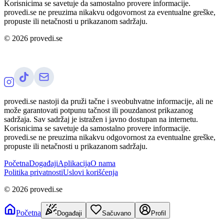
Korisnicima se savetuje da samostalno provere informacije.
provedi.se ne preuzima nikakvu odgovornost za eventualne greške,
propuste ili netačnosti u prikazanom sadržaju.
©
2026
provedi.se
provedi.se nastoji da pruži tačne i sveobuhvatne informacije, ali ne
može garantovati potpunu tačnost ili pouzdanost prikazanog
sadržaja. Sav sadržaj je istražen i javno dostupan na internetu.
Korisnicima se savetuje da samostalno provere informacije.
provedi.se ne preuzima nikakvu odgovornost za eventualne greške,
propuste ili netačnosti u prikazanom sadržaju.
Početna
Događaji
Aplikacija
O nama
Politika privatnosti
Uslovi korišćenja
©
2026
provedi.se
Početna
Događaji
Sačuvano
Profil