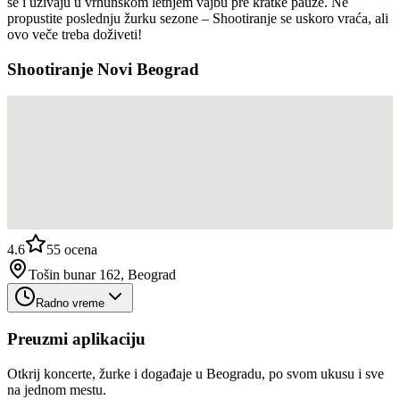
se i uživaju u vrhunskom letnjem vajbu pre kratke pauze. Ne
propustite poslednju žurku sezone – Shootiranje se uskoro vraća, ali
ovo veče treba doživeti!
Shootiranje Novi Beograd
4.6
55
ocena
Tošin bunar 162, Beograd
Radno vreme
Preuzmi aplikaciju
Otkrij koncerte, žurke i događaje u Beogradu, po svom ukusu i sve
na jednom mestu.