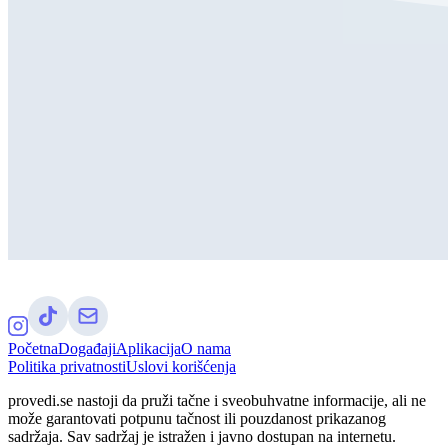
Početna
Događaji
Aplikacija
O nama
Politika privatnosti
Uslovi korišćenja
provedi.se nastoji da pruži tačne i sveobuhvatne informacije, ali ne
može garantovati potpunu tačnost ili pouzdanost prikazanog
sadržaja. Sav sadržaj je istražen i javno dostupan na internetu.