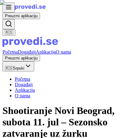
Preuzmi aplikaciju
🇷🇸
Početna
Događaji
Aplikacija
O nama
Preuzmi aplikaciju
🇷🇸
Srpski
Početna
Događaji
Aplikacija
O nama
Shootiranje Novi Beograd,
subota 11. jul – Sezonsko
zatvaranje uz žurku