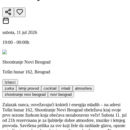
subota, 11 jul 2026
19:00 - 00:00h
Shootiranje Novi Beograd
Tošin bunar 162, Beograd
Izlasci
zurka
letnji provod
cocktail
mladi
atmosfera
shootiranje novi beograd
novi beograd
Zalazak sunca, osvežavajući kokteli i energija mladih – na adresi
Tošin bunar 162, Shootiranje Novi Beograd obeležava kraj svoje
prve sezone žurkom koja obećava nezaboravno veče! Subota 11. jul
od 21h rezervisana je za ljubitelje dobre atmosfere, muzike i letnjeg
provoda. Savršena prilika za sve koji žele da rashlade glavu, opuste