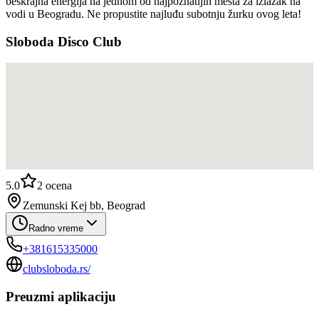
beskrajna energija na jednom od najpoznatijih mesta za izlazak na
vodi u Beogradu. Ne propustite najluđu subotnju žurku ovog leta!
Sloboda Disco Club
5.0
2
ocena
Zemunski Kej bb, Beograd
Radno vreme
+381615335000
clubsloboda.rs/
Preuzmi aplikaciju