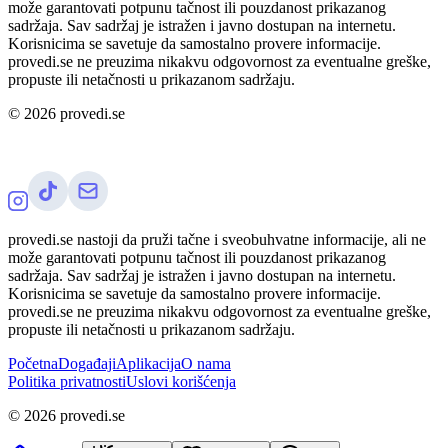
može garantovati potpunu tačnost ili pouzdanost prikazanog
sadržaja. Sav sadržaj je istražen i javno dostupan na internetu.
Korisnicima se savetuje da samostalno provere informacije.
provedi.se ne preuzima nikakvu odgovornost za eventualne greške,
propuste ili netačnosti u prikazanom sadržaju.
©
2026
provedi.se
provedi.se nastoji da pruži tačne i sveobuhvatne informacije, ali ne
može garantovati potpunu tačnost ili pouzdanost prikazanog
sadržaja. Sav sadržaj je istražen i javno dostupan na internetu.
Korisnicima se savetuje da samostalno provere informacije.
provedi.se ne preuzima nikakvu odgovornost za eventualne greške,
propuste ili netačnosti u prikazanom sadržaju.
Početna
Događaji
Aplikacija
O nama
Politika privatnosti
Uslovi korišćenja
©
2026
provedi.se