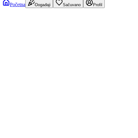
Početna
Događaji
Sačuvano
Profil