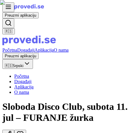
Preuzmi aplikaciju
🇷🇸
Početna
Događaji
Aplikacija
O nama
Preuzmi aplikaciju
🇷🇸
Srpski
Početna
Događaji
Aplikacija
O nama
Sloboda Disco Club, subota 11.
jul – FURANJE žurka