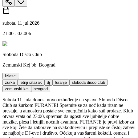
subota, 11 jul 2026
21:00 - 02:00h
Sloboda Disco Club
Zemunski Kej bb, Beograd
Izlasci
zurka
letnji izlazak
dj
furanje
sloboda disco club
zemunski kej
beograd
Subota 11. jula donosi novo uzbuđenje na splavu Sloboda Disco
Club sa žurkom FURANJE! Spremite se za noć kada ritam ne
prestaje, a atmosfera postaje sve energičnija kako sati prolaze. Klub
otvara vrata od 23:00, spreman da ugosti sve ljubitelje dobre
muzike, plesa i letnjih noćnih avantura. FURANJE je pravi izbor za
sve koji žele da zaborave na svakodnevicu i prepuste se čistoj zabavi
uz najbolje DJ-eve i društvo. Očekuju vas šareni kokteli, osmesi i