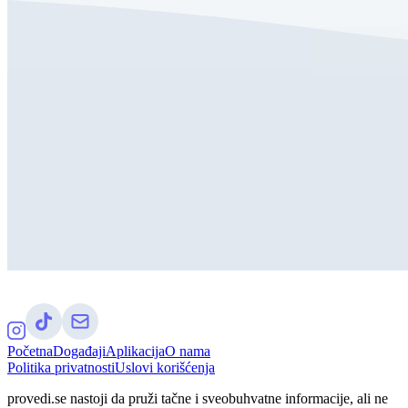
Početna
Događaji
Aplikacija
O nama
Politika privatnosti
Uslovi korišćenja
provedi.se nastoji da pruži tačne i sveobuhvatne informacije, ali ne