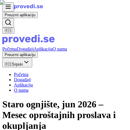
Preuzmi aplikaciju
🇷🇸
Početna
Događaji
Aplikacija
O nama
Preuzmi aplikaciju
🇷🇸
Srpski
Početna
Događaji
Aplikacija
O nama
Staro ognjište, jun 2026 –
Mesec oproštajnih proslava i
okupljanja