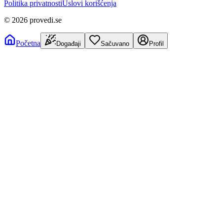
Politika privatnosti
Uslovi korišćenja
©
2026
provedi.se
Početna
Događaji
Sačuvano
Profil