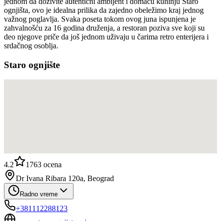
jednom da doživite autentični ambijent i domaću kuhinju Staro
ognjišta, ovo je idealna prilika da zajedno obeležimo kraj jednog
važnog poglavlja. Svaka poseta tokom ovog juna ispunjena je
zahvalnošću za 16 godina druženja, a restoran poziva sve koji su
deo njegove priče da još jednom uživaju u čarima retro enterijera i
srdačnog osoblja.
Staro ognjište
4.2
1763
ocena
Dr Ivana Ribara 120a, Beograd
Radno vreme
+381112288123