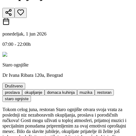
ponedeljak, 1 jun 2026
07:00 - 22:00h
Staro ognjište
Dr Ivana Ribara 120a, Beograd
Društveno
proslava
okupljanje
domaca kuhinja
muzika
restoran
staro ognjiste
Tokom celog juna, restoran Staro ognjište otvara svoja vrata za
poslednji niz nezaboravnih okupljanja, proslava i porodičnih
ručkova! Gosti mogu uživati u toploj atmosferi, prijatnoj muzici i
specijalnim ponudama pripremljenim za ovaj emotivni oproštajni
mesec. Bilo da slavite jubileje, okupljate prijatelje ili želite još