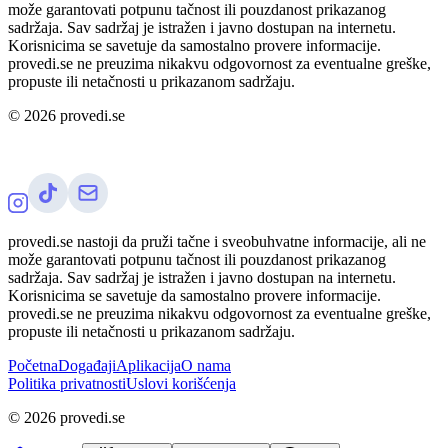
može garantovati potpunu tačnost ili pouzdanost prikazanog
sadržaja. Sav sadržaj je istražen i javno dostupan na internetu.
Korisnicima se savetuje da samostalno provere informacije.
provedi.se ne preuzima nikakvu odgovornost za eventualne greške,
propuste ili netačnosti u prikazanom sadržaju.
©
2026
provedi.se
provedi.se nastoji da pruži tačne i sveobuhvatne informacije, ali ne
može garantovati potpunu tačnost ili pouzdanost prikazanog
sadržaja. Sav sadržaj je istražen i javno dostupan na internetu.
Korisnicima se savetuje da samostalno provere informacije.
provedi.se ne preuzima nikakvu odgovornost za eventualne greške,
propuste ili netačnosti u prikazanom sadržaju.
Početna
Događaji
Aplikacija
O nama
Politika privatnosti
Uslovi korišćenja
©
2026
provedi.se