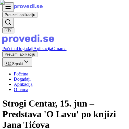
Preuzmi aplikaciju
🇷🇸
Početna
Događaji
Aplikacija
O nama
Preuzmi aplikaciju
🇷🇸
Srpski
Početna
Događaji
Aplikacija
O nama
Strogi Centar, 15. jun –
Predstava 'O Lavu' po knjizi
Jana Tićova