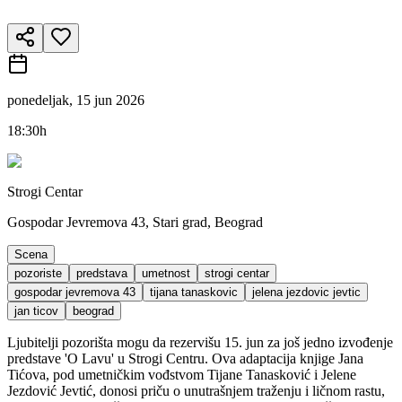
ponedeljak, 15 jun 2026
18:30h
Strogi Centar
Gospodar Jevremova 43, Stari grad, Beograd
Scena
pozoriste
predstava
umetnost
strogi centar
gospodar jevremova 43
tijana tanaskovic
jelena jezdovic jevtic
jan ticov
beograd
Ljubitelji pozorišta mogu da rezervišu 15. jun za još jedno izvođenje
predstave 'O Lavu' u Strogi Centru. Ova adaptacija knjige Jana
Tićova, pod umetničkim vođstvom Tijane Tanasković i Jelene
Jezdović Jevtić, donosi priču o unutrašnjem traženju i ličnom rastu,