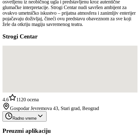
osvetljenu iz neobičnog ugla i predstavljenu kroz autentične
glumačke interpretacije. Strogi Centar nudi savršen ambijent za
ovakvo umetničko iskustvo – prijatna atmosfera i zanimljiv enterijer
pojačavaju doživljaj, čineći ovu predstavu obaveznom za sve koji
žele da otkriju magiju savremenog teatra.
Strogi Centar
4.6
1120
ocena
Gospodar Jevremova 43, Stari grad, Beograd
Radno vreme
Preuzmi aplikaciju