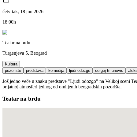
četvrtak, 18 jun 2026
18:00h
Teatar na brdu
Turgenjeva 5, Beograd
Kultura
pozoriste
predstava
komedija
ljudi odozgo
sergej trifunovic
alek
Još jedno veče u znaku predstave "Ljudi odozgo" na Velikoj sceni Teat
prijatnoj atmosferi jednog od omiljenih beogradskih pozorišta.
Teatar na brdu