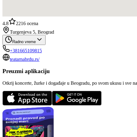
4.8
2216
ocena
Turgenjeva 5, Beograd
Radno vreme
+381665109815
teatarnabrdu.rs/
Preuzmi aplikaciju
Otkrij koncerte, žurke i događaje u Beogradu, po svom ukusu i sve n