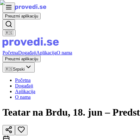
Preuzmi aplikaciju
🇷🇸
Početna
Događaji
Aplikacija
O nama
Preuzmi aplikaciju
🇷🇸
Srpski
Početna
Događaji
Aplikacija
O nama
Teatar na Brdu, 18. jun – Pred