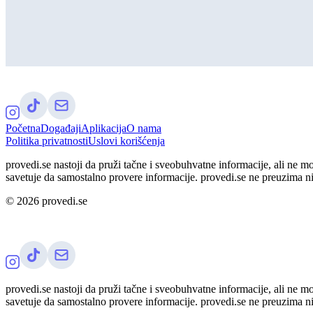
Početna
Događaji
Aplikacija
O nama
Politika privatnosti
Uslovi korišćenja
provedi.se nastoji da pruži tačne i sveobuhvatne informacije, ali ne m
savetuje da samostalno provere informacije. provedi.se ne preuzima n
©
2026
provedi.se
provedi.se nastoji da pruži tačne i sveobuhvatne informacije, ali ne m
savetuje da samostalno provere informacije. provedi.se ne preuzima n