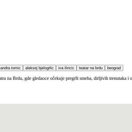
sandra tomic
aleksej bjelogrlic
iva ilincic
teatar na brdu
beograd
ra na Brdu, gde gledaoce očekuje pregršt smeha, dirljivih trenutaka i o