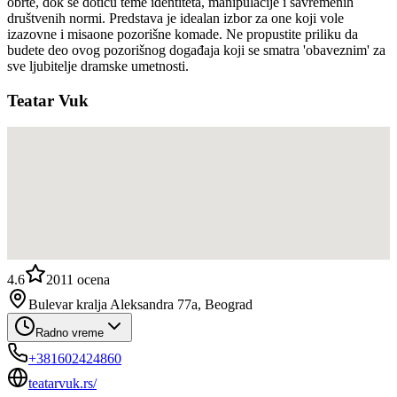
obrte, dok se dotiču teme identiteta, manipulacije i savremenih
društvenih normi. Predstava je idealan izbor za one koji vole
izazovne i misaone pozorišne komade. Ne propustite priliku da
budete deo ovog pozorišnog događaja koji se smatra 'obaveznim' za
sve ljubitelje dramske umetnosti.
Teatar Vuk
4.6
2011
ocena
Bulevar kralja Aleksandra 77a, Beograd
Radno vreme
+381602424860
teatarvuk.rs/