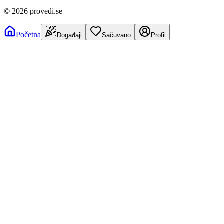
©
2026
provedi.se
Početna
Događaji
Sačuvano
Profil