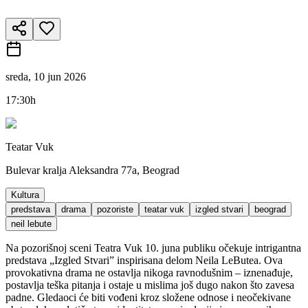
sreda, 10 jun 2026
17:30h
Teatar Vuk
Bulevar kralja Aleksandra 77a, Beograd
Kultura
predstava
drama
pozoriste
teatar vuk
izgled stvari
beograd
neil lebute
Na pozorišnoj sceni Teatra Vuk 10. juna publiku očekuje intrigantna
predstava „Izgled Stvari” inspirisana delom Neila LeButea. Ova
provokativna drama ne ostavlja nikoga ravnodušnim – iznenađuje,
postavlja teška pitanja i ostaje u mislima još dugo nakon što zavesa
padne. Gledaoci će biti vođeni kroz složene odnose i neočekivane