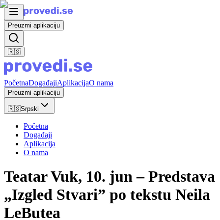
Preuzmi aplikaciju
🇷🇸
Početna
Događaji
Aplikacija
O nama
Preuzmi aplikaciju
🇷🇸
Srpski
Početna
Događaji
Aplikacija
O nama
Teatar Vuk, 10. jun – Predstava
„Izgled Stvari” po tekstu Neila
LeButea