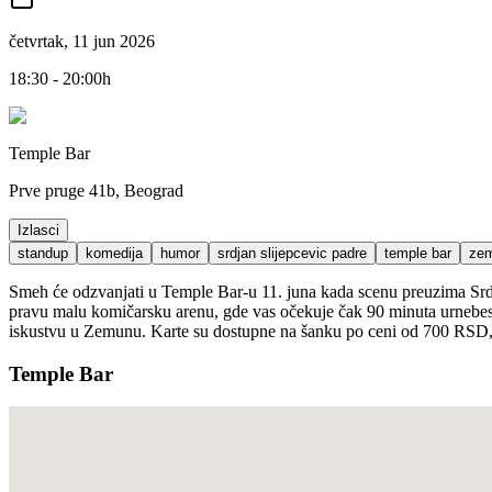
četvrtak, 11 jun 2026
18:30 - 20:00h
Temple Bar
Prve pruge 41b, Beograd
Izlasci
standup
komedija
humor
srdjan slijepcevic padre
temple bar
ze
Smeh će odzvanjati u Temple Bar-u 11. juna kada scenu preuzima Srdja
pravu malu komičarsku arenu, gde vas očekuje čak 90 minuta urnebesni
iskustvu u Zemunu. Karte su dostupne na šanku po ceni od 700 RSD, a 
Temple Bar