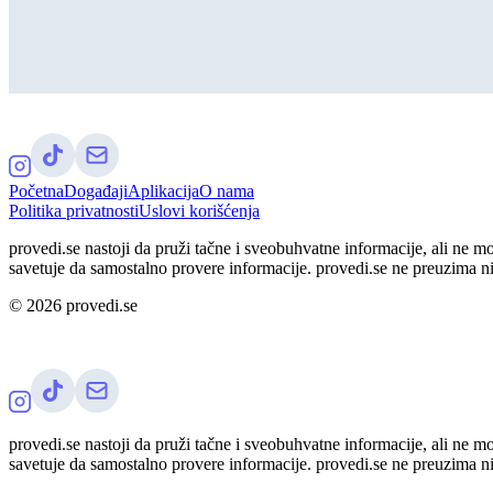
Početna
Događaji
Aplikacija
O nama
Politika privatnosti
Uslovi korišćenja
provedi.se nastoji da pruži tačne i sveobuhvatne informacije, ali ne m
savetuje da samostalno provere informacije. provedi.se ne preuzima n
©
2026
provedi.se
provedi.se nastoji da pruži tačne i sveobuhvatne informacije, ali ne m
savetuje da samostalno provere informacije. provedi.se ne preuzima n