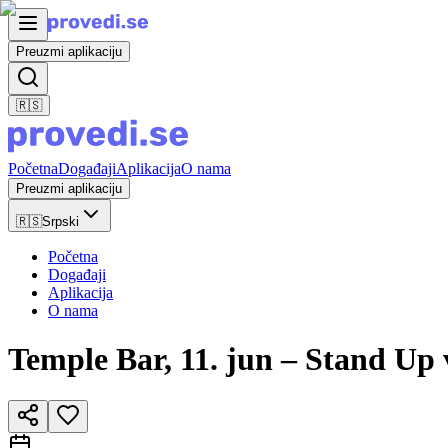
Preuzmi aplikaciju
🇷🇸
Početna
Događaji
Aplikacija
O nama
Preuzmi aplikaciju
🇷🇸
Srpski
Početna
Događaji
Aplikacija
O nama
Temple Bar, 11. jun – Stand Up