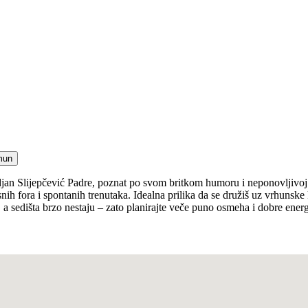
mun
n Slijepčević Padre, poznat po svom britkom humoru i neponovljivoj imp
h fora i spontanih trenutaka. Idealna prilika da se družiš uz vrhunske
sedišta brzo nestaju – zato planirajte veče puno osmeha i dobre energ