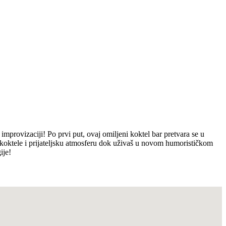
rovizaciji! Po prvi put, ovaj omiljeni koktel bar pretvara se u
 koktele i prijateljsku atmosferu dok uživaš u novom humorističkom
ije!