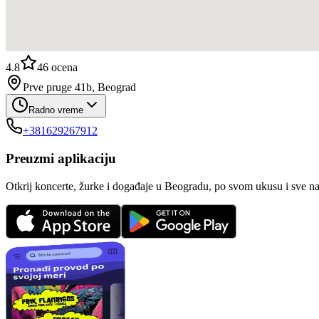
4.8
46
ocena
Prve pruge 41b, Beograd
Radno vreme
+381629267912
Preuzmi aplikaciju
Otkrij koncerte, žurke i događaje u Beogradu, po svom ukusu i sve n