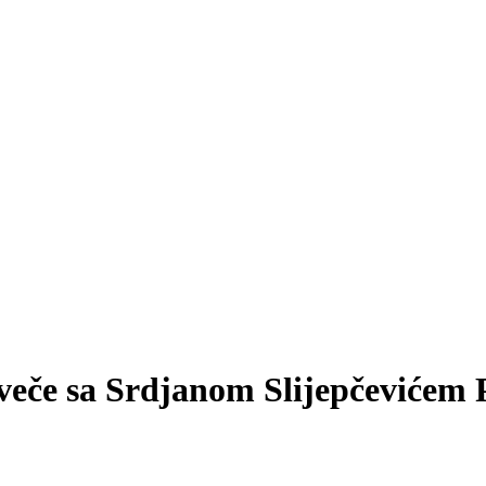
 veče sa Srdjanom Slijepčevićem 