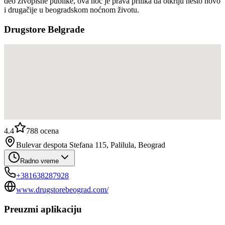
deo živopisne publike, ova noć je prava prilika da otkriju nešto novo
i drugačije u beogradskom noćnom životu.
Drugstore Belgrade
4.4
788
ocena
Bulevar despota Stefana 115, Palilula, Beograd
Radno vreme
+381638287928
www.drugstorebeograd.com/
Preuzmi aplikaciju