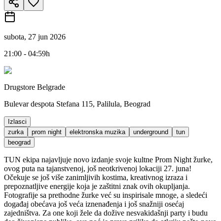
subota, 27 jun 2026
21:00 - 04:59h
Drugstore Belgrade
Bulevar despota Stefana 115, Palilula, Beograd
Izlasci
zurka
prom night
elektronska muzika
underground
tun
beograd
TUN ekipa najavljuje novo izdanje svoje kultne Prom Night žurke,
ovog puta na tajanstvenoj, još neotkrivenoj lokaciji 27. juna!
Očekuje se još više zanimljivih kostima, kreativnog izraza i
prepoznatljive energije koja je zaštitni znak ovih okupljanja.
Fotografije sa prethodne žurke već su inspirisale mnoge, a sledeći
događaj obećava još veća iznenađenja i još snažniji osećaj
zajedništva. Za one koji žele da dožive nesvakidašnji party i budu