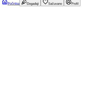
Početna
Događaji
Sačuvano
Profil