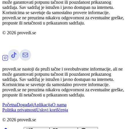
može garantovati potpunu tačnost ili pouzdanost prikazanog
sadržaja. Sav sadržaj je istražen i javno dostupan na internetu.
Korisnicima se savetuje da samostalno provere informacije.
provedi.se ne preuzima nikakvu odgovornost za eventualne greške,
propuste ili netačnosti u prikazanom sadržaju.
©
2026
provedi.se
provedi.se nastoji da pruži tačne i sveobuhvatne informacije, ali ne
može garantovati potpunu tačnost ili pouzdanost prikazanog
sadržaja. Sav sadržaj je istražen i javno dostupan na internetu.
Korisnicima se savetuje da samostalno provere informacije.
provedi.se ne preuzima nikakvu odgovornost za eventualne greške,
propuste ili netačnosti u prikazanom sadržaju.
Početna
Događaji
Aplikacija
O nama
Politika privatnosti
Uslovi korišćenja
©
2026
provedi.se