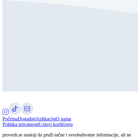
Početna
Događaji
Aplikacija
O nama
Politika privatnosti
Uslovi korišćenja
provedi.se nastoji da pruži tačne i sveobuhvatne informacije, ali ne