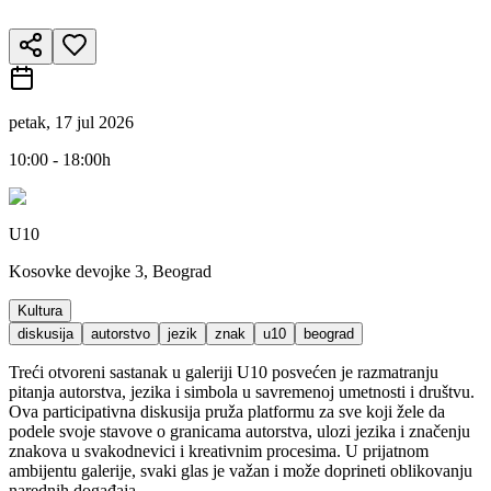
petak, 17 jul 2026
10:00 - 18:00h
U10
Kosovke devojke 3, Beograd
Kultura
diskusija
autorstvo
jezik
znak
u10
beograd
Treći otvoreni sastanak u galeriji U10 posvećen je razmatranju
pitanja autorstva, jezika i simbola u savremenoj umetnosti i društvu.
Ova participativna diskusija pruža platformu za sve koji žele da
podele svoje stavove o granicama autorstva, ulozi jezika i značenju
znakova u svakodnevici i kreativnim procesima. U prijatnom
ambijentu galerije, svaki glas je važan i može doprineti oblikovanju
narednih događaja.