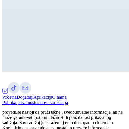
Početna
Događaji
Aplikacija
O nama
Politika privatnosti
Uslovi korišćenja
provedi.se nastoji da pruži tačne i sveobuhvatne informacije, ali ne
može garantovati potpunu tačnost ili pouzdanost prikazanog
sadržaja. Sav sadržaj je istražen i javno dostupan na internetu.
Korisnicima se savetuje da samostalno provere informacije.