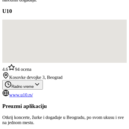
U10
4.6
94
ocena
Kosovke devojke 3, Beograd
Radno vreme
www.u10.rs/
Preuzmi aplikaciju
Otkrij koncerte, žurke i događaje u Beogradu, po svom ukusu i sve
na jednom mestu.