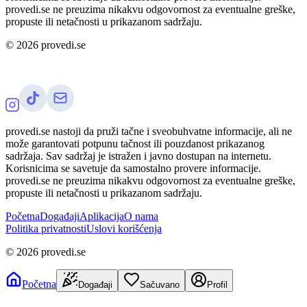
provedi.se ne preuzima nikakvu odgovornost za eventualne greške,
propuste ili netačnosti u prikazanom sadržaju.
©
2026
provedi.se
provedi.se nastoji da pruži tačne i sveobuhvatne informacije, ali ne
može garantovati potpunu tačnost ili pouzdanost prikazanog
sadržaja. Sav sadržaj je istražen i javno dostupan na internetu.
Korisnicima se savetuje da samostalno provere informacije.
provedi.se ne preuzima nikakvu odgovornost za eventualne greške,
propuste ili netačnosti u prikazanom sadržaju.
Početna
Događaji
Aplikacija
O nama
Politika privatnosti
Uslovi korišćenja
©
2026
provedi.se
Početna
Događaji
Sačuvano
Profil