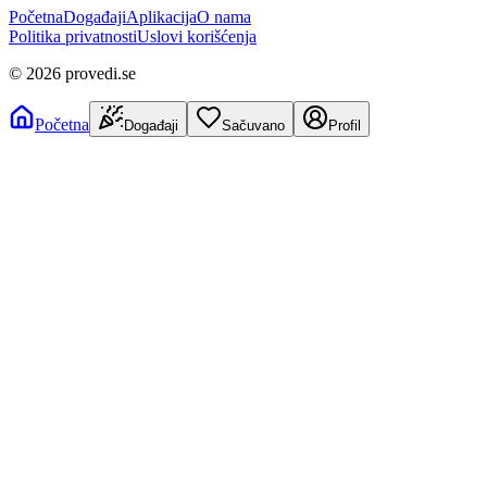
Početna
Događaji
Aplikacija
O nama
Politika privatnosti
Uslovi korišćenja
©
2026
provedi.se
Početna
Događaji
Sačuvano
Profil