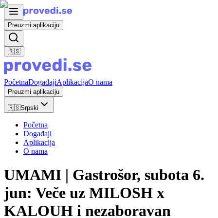
Preuzmi aplikaciju
🇷🇸
Početna
Događaji
Aplikacija
O nama
Preuzmi aplikaciju
🇷🇸
Srpski
Početna
Događaji
Aplikacija
O nama
UMAMI | Gastrošor, subota 6.
jun: Veče uz MILOSH x
KALOUH i nezaboravan