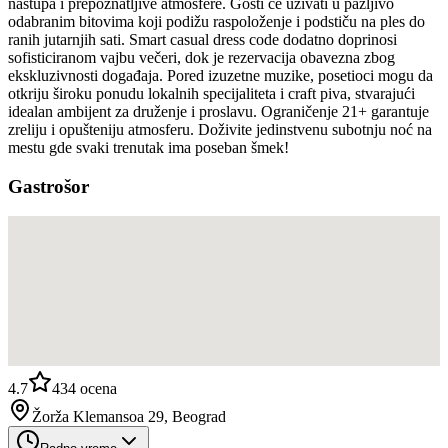
nastupa i prepoznatljive atmosfere. Gosti će uživati u pažljivo
odabranim bitovima koji podižu raspoloženje i podstiču na ples do
ranih jutarnjih sati. Smart casual dress code dodatno doprinosi
sofisticiranom vajbu večeri, dok je rezervacija obavezna zbog
ekskluzivnosti događaja. Pored izuzetne muzike, posetioci mogu da
otkriju široku ponudu lokalnih specijaliteta i craft piva, stvarajući
idealan ambijent za druženje i proslavu. Ograničenje 21+ garantuje
zreliju i opušteniju atmosferu. Doživite jedinstvenu subotnju noć na
mestu gde svaki trenutak ima poseban šmek!
Gastrošor
4.7
434
ocena
Žorža Klemansoa 29, Beograd