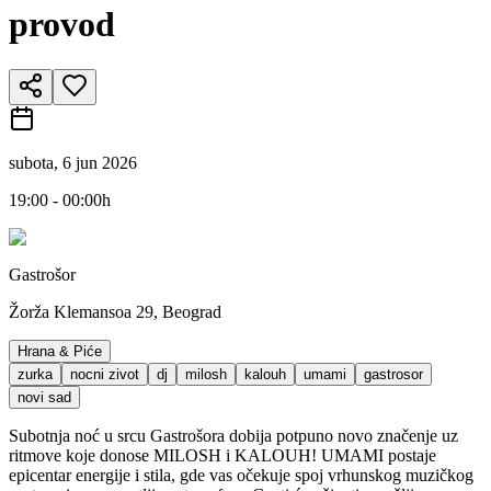
provod
subota, 6 jun 2026
19:00 - 00:00h
Gastrošor
Žorža Klemansoa 29, Beograd
Hrana & Piće
zurka
nocni zivot
dj
milosh
kalouh
umami
gastrosor
novi sad
Subotnja noć u srcu Gastrošora dobija potpuno novo značenje uz
ritmove koje donose MILOSH i KALOUH! UMAMI postaje
epicentar energije i stila, gde vas očekuje spoj vrhunskog muzičkog