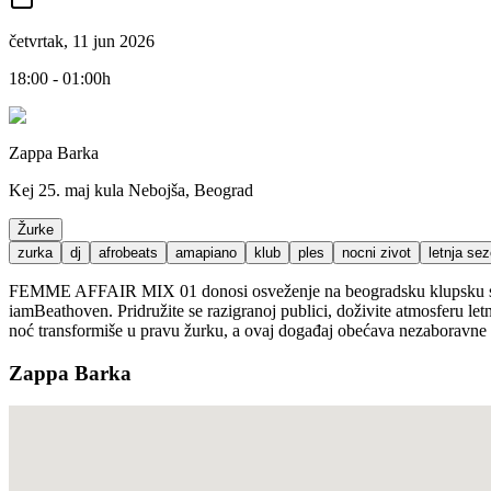
četvrtak, 11 jun 2026
18:00 - 01:00h
Zappa Barka
Kej 25. maj kula Nebojša, Beograd
Žurke
zurka
dj
afrobeats
amapiano
klub
ples
nocni zivot
letnja se
FEMME AFFAIR MIX 01 donosi osveženje na beogradsku klupsku scenu
iamBeathoven. Pridružite se razigranoj publici, doživite atmosferu le
noć transformiše u pravu žurku, a ovaj događaj obećava nezaboravne 
Zappa Barka