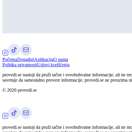
Početna
Događaji
Aplikacija
O nama
Politika privatnosti
Uslovi korišćenja
provedi.se nastoji da pruži tačne i sveobuhvatne informacije, ali ne m
savetuje da samostalno provere informacije. provedi.se ne preuzima n
©
2026
provedi.se
provedi.se nastoji da pruži tačne i sveobuhvatne informacije, ali ne m