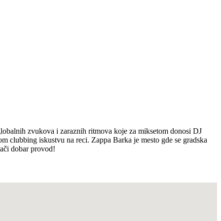
balnih zvukova i zaraznih ritmova koje za miksetom donosi DJ
čnom clubbing iskustvu na reci. Zappa Barka je mesto gde se gradska
nači dobar provod!