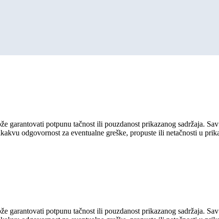
ože garantovati potpunu tačnost ili pouzdanost prikazanog sadržaja. Sav 
ikakvu odgovornost za eventualne greške, propuste ili netačnosti u pri
ože garantovati potpunu tačnost ili pouzdanost prikazanog sadržaja. Sav 