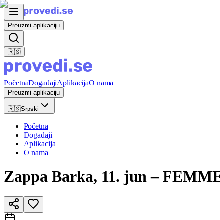
Preuzmi aplikaciju
🇷🇸
Početna
Događaji
Aplikacija
O nama
Preuzmi aplikaciju
🇷🇸
Srpski
Početna
Događaji
Aplikacija
O nama
Zappa Barka, 11. jun – FEMM