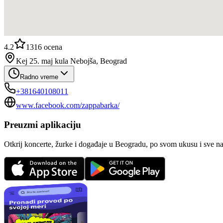
4.2
1316
ocena
Kej 25. maj kula Nebojša, Beograd
Radno vreme
+381640108011
www.facebook.com/zappabarka/
Preuzmi aplikaciju
Otkrij koncerte, žurke i događaje u Beogradu, po svom ukusu i sve n