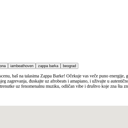
zona
iambeathoven
zappa barka
beograd
, baš na talasima Zappa Barke! Očekuje vas veče puno energije, glo
tnjeg zagrevanja, đuskajte uz afrobeats i amapiano, i uživajte u autenti
trenutke uz fenomenalnu muziku, odličan vibe i društvo koje zna šta z