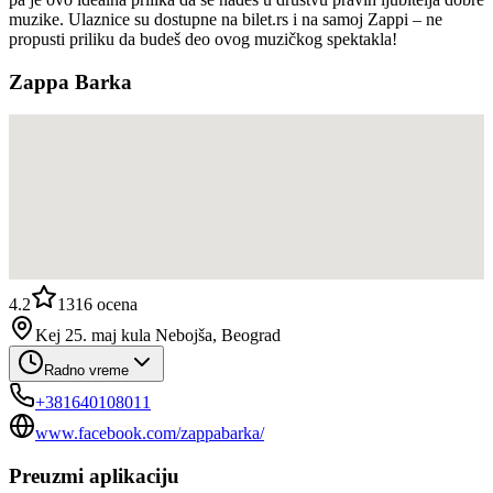
muzike. Ulaznice su dostupne na bilet.rs i na samoj Zappi – ne
propusti priliku da budeš deo ovog muzičkog spektakla!
Zappa Barka
4.2
1316
ocena
Kej 25. maj kula Nebojša, Beograd
Radno vreme
+381640108011
www.facebook.com/zappabarka/
Preuzmi aplikaciju