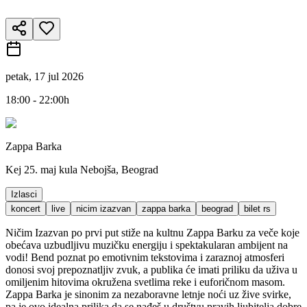
petak, 17 jul 2026
18:00 - 22:00h
Zappa Barka
Kej 25. maj kula Nebojša, Beograd
Izlasci
koncert
live
nicim izazvan
zappa barka
beograd
bilet rs
Ničim Izazvan po prvi put stiže na kultnu Zappa Barku za veče koje
obećava uzbudljivu muzičku energiju i spektakularan ambijent na
vodi! Bend poznat po emotivnim tekstovima i zaraznoj atmosferi
donosi svoj prepoznatljiv zvuk, a publika će imati priliku da uživa u
omiljenim hitovima okružena svetlima reke i euforičnom masom.
Zappa Barka je sinonim za nezaboravne letnje noći uz žive svirke,
pa je ovo idealna prilika da se nađeš u društvu pravih ljubitelja dobre