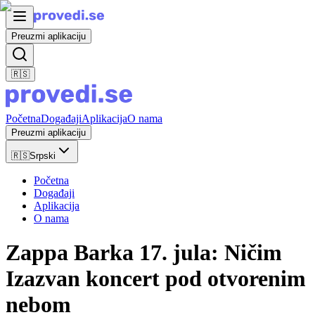
Preuzmi aplikaciju
🇷🇸
Početna
Događaji
Aplikacija
O nama
Preuzmi aplikaciju
🇷🇸
Srpski
Početna
Događaji
Aplikacija
O nama
Zappa Barka 17. jula: Ničim
Izazvan koncert pod otvorenim
nebom