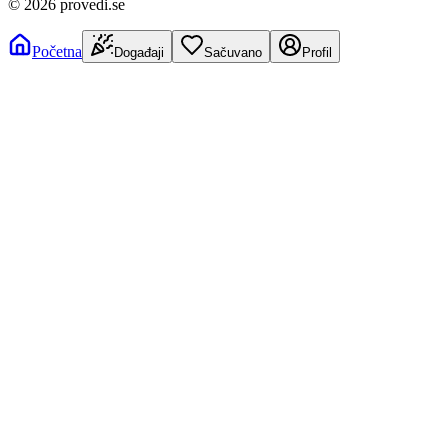
©
2026
provedi.se
Početna
Događaji
Sačuvano
Profil