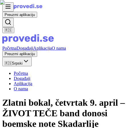
Preuzmi aplikaciju
🇷🇸
Početna
Događaji
Aplikacija
O nama
Preuzmi aplikaciju
🇷🇸
Srpski
Početna
Događaji
Aplikacija
O nama
Zlatni bokal, četvrtak 9. april –
ŽIVOT TEČE band donosi
boemske note Skadarlije