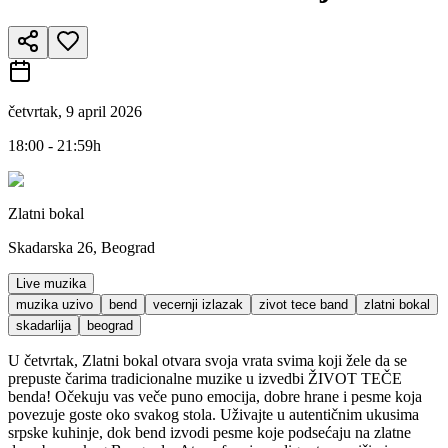
četvrtak, 9 april 2026
18:00 - 21:59h
Zlatni bokal
Skadarska 26, Beograd
Live muzika
muzika uzivo
bend
vecernji izlazak
zivot tece band
zlatni bokal
skadarlija
beograd
U četvrtak, Zlatni bokal otvara svoja vrata svima koji žele da se
prepuste čarima tradicionalne muzike u izvedbi ŽIVOT TEČE
benda! Očekuju vas veče puno emocija, dobre hrane i pesme koja
povezuje goste oko svakog stola. Uživajte u autentičnim ukusima
srpske kuhinje, dok bend izvodi pesme koje podsećaju na zlatne