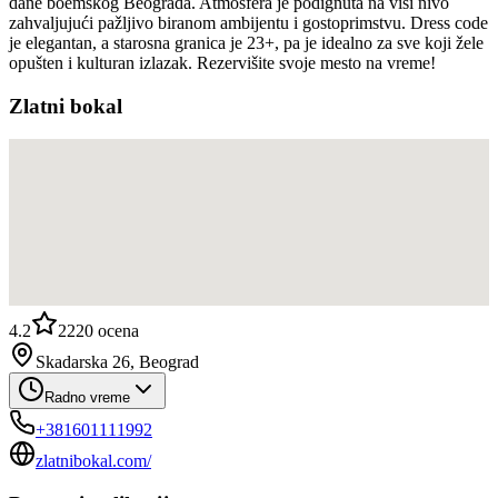
dane boemskog Beograda. Atmosfera je podignuta na viši nivo
zahvaljujući pažljivo biranom ambijentu i gostoprimstvu. Dress code
je elegantan, a starosna granica je 23+, pa je idealno za sve koji žele
opušten i kulturan izlazak. Rezervišite svoje mesto na vreme!
Zlatni bokal
4.2
2220
ocena
Skadarska 26, Beograd
Radno vreme
+381601111992
zlatnibokal.com/