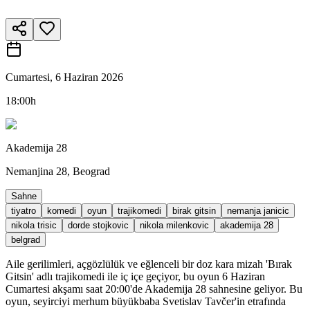
Cumartesi, 6 Haziran 2026
18:00h
Akademija 28
Nemanjina 28, Beograd
Sahne
tiyatro
komedi
oyun
trajikomedi
birak gitsin
nemanja janicic
nikola trisic
dorde stojkovic
nikola milenkovic
akademija 28
belgrad
Aile gerilimleri, açgözlülük ve eğlenceli bir doz kara mizah 'Bırak
Gitsin' adlı trajikomedi ile iç içe geçiyor, bu oyun 6 Haziran
Cumartesi akşamı saat 20:00'de Akademija 28 sahnesine geliyor. Bu
oyun, seyirciyi merhum büyükbaba Svetislav Tavčer'in etrafında