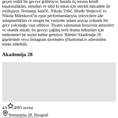
geçen renkli bir geceye götürüyor, burada üç torunu kendi
başarısızlıkları, umutları ve tabii ki miras için sürekli mücadele ile
yüzleşiyor. Nemanja Janičić, Nikola Trišić, Đorđe Stojković ve
Nikola Milenković'in eşsiz performanslarıyla, izleyicilere aile
anlaşmazlıkları ve zengin bir vasiyette anlam arayışı yolunda bir
gece yolculuğu vaat ediliyor. Tiyatro salonunun benzersiz atmosferi
ve otantik mizah, bu geceyi çağdaş yerli drama tutkunları için
mükemmel bir seçim haline getiriyor. Biletler Akademija 28
gişelerinde veya Instagram üzerinden @kartomat.rs adresinden
temin edilebilir.
Akademija 28
4.6
4965
ocena
Nemanjina 28, Beograd