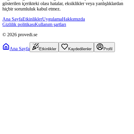
gösterilen içerikteki olası hatalar, eksiklikler veya yanlışlıklardan
hiçbir sorumluluk kabul etmez.
Ana Sayfa
Etkinlikler
Uygulama
Hakkımızda
Gizlilik politikası
Kullanım şartları
©
2026
provedi.se
Ana Sayfa
Etkinlikler
Kaydedilenler
Profil