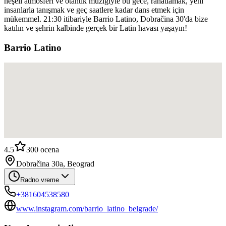
neşeli atmosferi ve otantik müziğiyle bu gece, rahatlamak, yeni
insanlarla tanışmak ve geç saatlere kadar dans etmek için
mükemmel. 21:30 itibariyle Barrio Latino, Dobračina 30'da bize
katılın ve şehrin kalbinde gerçek bir Latin havası yaşayın!
Barrio Latino
4.5
300
ocena
Dobračina 30a, Beograd
Radno vreme
+381604538580
www.instagram.com/barrio_latino_belgrade/