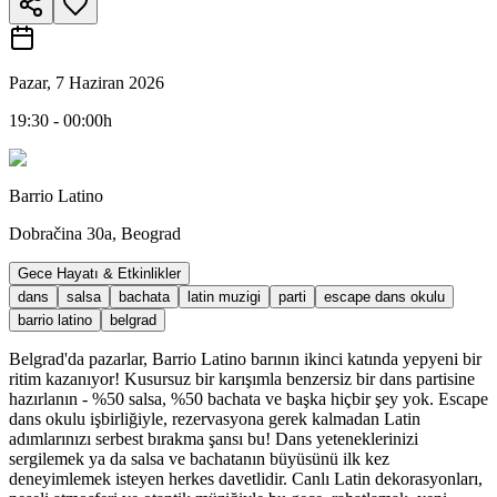
Pazar, 7 Haziran 2026
19:30 - 00:00h
Barrio Latino
Dobračina 30a, Beograd
Gece Hayatı & Etkinlikler
dans
salsa
bachata
latin muzigi
parti
escape dans okulu
barrio latino
belgrad
Belgrad'da pazarlar, Barrio Latino barının ikinci katında yepyeni bir
ritim kazanıyor! Kusursuz bir karışımla benzersiz bir dans partisine
hazırlanın - %50 salsa, %50 bachata ve başka hiçbir şey yok. Escape
dans okulu işbirliğiyle, rezervasyona gerek kalmadan Latin
adımlarınızı serbest bırakma şansı bu! Dans yeteneklerinizi
sergilemek ya da salsa ve bachatanın büyüsünü ilk kez
deneyimlemek isteyen herkes davetlidir. Canlı Latin dekorasyonları,