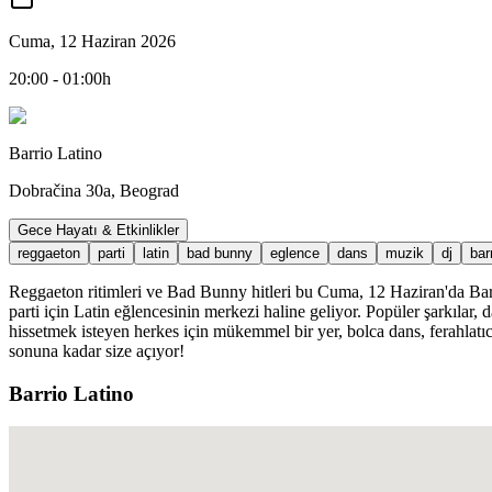
Cuma, 12 Haziran 2026
20:00 - 01:00h
Barrio Latino
Dobračina 30a, Beograd
Gece Hayatı & Etkinlikler
reggaeton
parti
latin
bad bunny
eglence
dans
muzik
dj
bar
Reggaeton ritimleri ve Bad Bunny hitleri bu Cuma, 12 Haziran'da Barrio
parti için Latin eğlencesinin merkezi haline geliyor. Popüler şarkılar
hissetmek isteyen herkes için mükemmel bir yer, bolca dans, ferahlatıcı
sonuna kadar size açıyor!
Barrio Latino