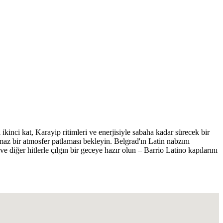
kinci kat, Karayip ritimleri ve enerjisiyle sabaha kadar sürecek bir
maz bir atmosfer patlaması bekleyin. Belgrad'ın Latin nabzını
e diğer hitlerle çılgın bir geceye hazır olun – Barrio Latino kapılarını