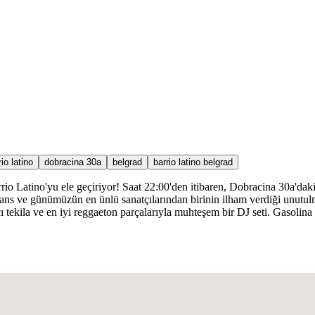
rio latino
dobracina 30a
belgrad
barrio latino belgrad
 Latino'yu ele geçiriyor! Saat 22:00'den itibaren, Dobracina 30a'daki i
, dans ve günümüzün en ünlü sanatçılarından birinin ilham verdiği unutul
 tekila ve en iyi reggaeton parçalarıyla muhteşem bir DJ seti. Gasolina v