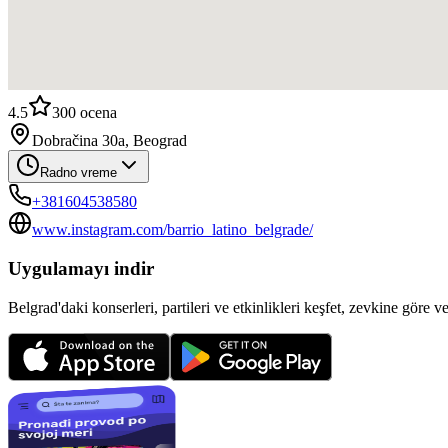
4.5
300
ocena
Dobračina 30a, Beograd
Radno vreme
+381604538580
www.instagram.com/barrio_latino_belgrade/
Uygulamayı indir
Belgrad'daki konserleri, partileri ve etkinlikleri keşfet, zevkine göre v