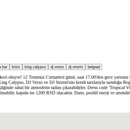
a bar
kriss
king calypso
dj verso
dj stormi
belgrad
ezi oluyor! 12 Temmuz Cumartesi günü, saat 17.00'den gece yarısına ka
, King Calypso, DJ Verso ve DJ Stormi'nin kendi tarzlarıyla sunduğu Re
liğinde rahat bir atmosferin tadını çıkarabilirler. Dress code 'Tropical 
nabilir, kapıda ise 1200 RSD olacaktır. Dans, pozitif enerji ve unutulma