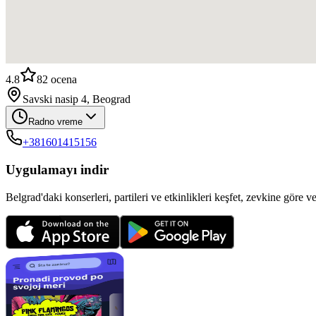
4.8
82
ocena
Savski nasip 4, Beograd
Radno vreme
+381601415156
Uygulamayı indir
Belgrad'daki konserleri, partileri ve etkinlikleri keşfet, zevkine göre v