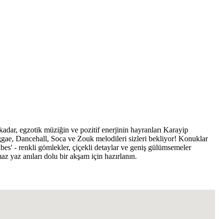
dar, egzotik müziğin ve pozitif enerjinin hayranları Karayip
ggae, Dancehall, Soca ve Zouk melodileri sizleri bekliyor! Konuklar
Vibes' - renkli gömlekler, çiçekli detaylar ve geniş gülümsemeler
z yaz anıları dolu bir akşam için hazırlanın.