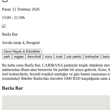
Pazar, 12 Temmuz 2026
15:00 - 21:59h
Barža Bar
Savski nasip 4, Beograd
Gece Hayatı & Etkinlikler
parti
reggae
dancehall
soca
zouk
yaz partisi
kokteyller
barz
Bu hafta sonu Barža Bar, CARIBANA partisiyle tropik ritimlerin merk
adalarından ilham alan benzersiz bir partide bir araya gelecek. Kriss
özel kokteyllerin, lezzetli tropikal mutfağın ve gün batımı manzarası eş
zorunludur! Biletler Barža'dan önceden 1000 RSD karşılığında satın alı
Barža Bar