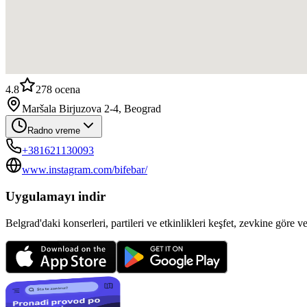
4.8
278
ocena
Maršala Birjuzova 2-4, Beograd
Radno vreme
+381621130093
www.instagram.com/bifebar/
Uygulamayı indir
Belgrad'daki konserleri, partileri ve etkinlikleri keşfet, zevkine göre v