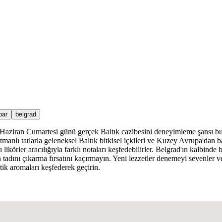
bar
belgrad
4 Haziran Cumartesi günü gerçek Baltık cazibesini deneyimleme şansı bu
tmanlı tatlarla geleneksel Baltık bitkisel içkileri ve Kuzey Avrupa'dan ba
ı likörler aracılığıyla farklı notaları keşfedebilirler. Belgrad'ın kalbin
nın tadını çıkarma fırsatını kaçırmayın. Yeni lezzetler denemeyi sevenler 
ik aromaları keşfederek geçirin.