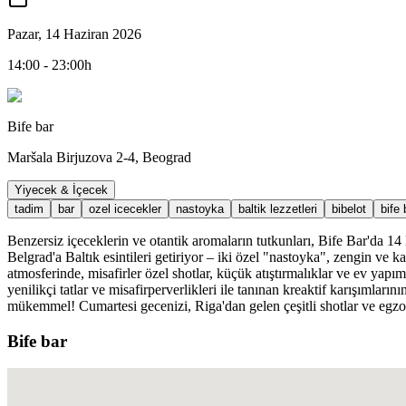
Pazar, 14 Haziran 2026
14:00 - 23:00h
Bife bar
Maršala Birjuzova 2-4, Beograd
Yiyecek & İçecek
tadim
bar
ozel icecekler
nastoyka
baltik lezzetleri
bibelot
bife 
Benzersiz içeceklerin ve otantik aromaların tutkunları, Bife Bar'da 1
Belgrad'a Baltık esintileri getiriyor – iki özel "nastoyka", zengin ve ka
atmosferinde, misafirler özel shotlar, küçük atıştırmalıklar ve ev yapım
yenilikçi tatlar ve misafirperverlikleri ile tanınan kreaktif karışımları
mükemmel! Cumartesi gecenizi, Riga'dan gelen çeşitli shotlar ve egzot
Bife bar