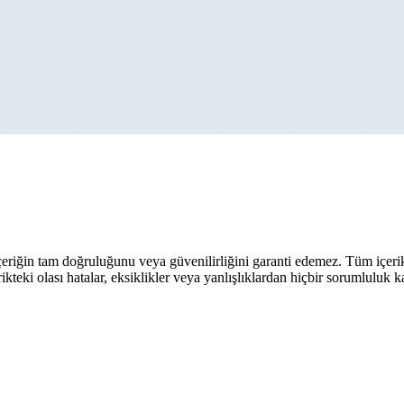
eriğin tam doğruluğunu veya güvenilirliğini garanti edemez. Tüm içerik ar
rikteki olası hatalar, eksiklikler veya yanlışlıklardan hiçbir sorumluluk 