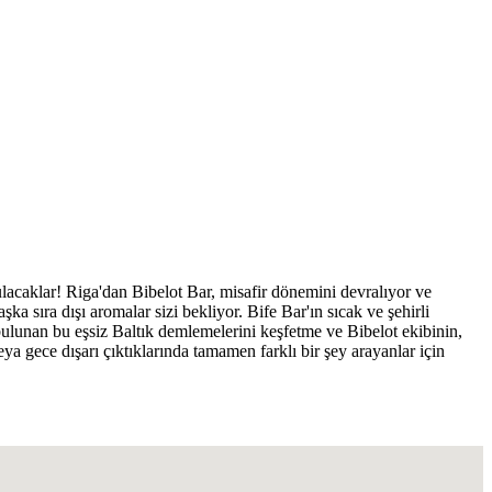
lacaklar! Riga'dan Bibelot Bar, misafir dönemini devralıyor ve
şka sıra dışı aromalar sizi bekliyor. Bife Bar'ın sıcak ve şehirli
de bulunan bu eşsiz Baltık demlemelerini keşfetme ve Bibelot ekibinin,
veya gece dışarı çıktıklarında tamamen farklı bir şey arayanlar için