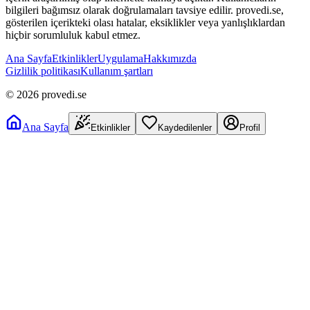
bilgileri bağımsız olarak doğrulamaları tavsiye edilir. provedi.se,
gösterilen içerikteki olası hatalar, eksiklikler veya yanlışlıklardan
hiçbir sorumluluk kabul etmez.
Ana Sayfa
Etkinlikler
Uygulama
Hakkımızda
Gizlilik politikası
Kullanım şartları
©
2026
provedi.se
Ana Sayfa
Etkinlikler
Kaydedilenler
Profil