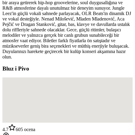
bir araya getirerek hip-hop groovelerine, soul duygusallığına ve
R&B atmosferine dayalı unutulmaz bir deneyim sunuyor. Jungle
Leez'in güçlü vokali sahnede parlayacak, OLR Beats'in dinamik DJ
ve vokal desteğiyle. Nenad Milošević, Mladen Mladenović, Aca
Pejčić ve Dragan Stanković, gitar, bas, klavye ve davullarda ustalık
dolu riffleriyle sahnede olacaklar. Gece, güçlü ritimler, bulaşıcı
melodiler ve yalnızca gerçek bir canlı grubun sunabileceği bir
atmosfer vaat ediyor. Biletler farklı fiyatlarla ön satıştadır ve
müzikseverler geniş bira seçenekleri ve müthiş enerjiyle buluşacak.
Duyularınızı harekete geçirecek bir kulüp konseri akşamına hazır
olun.
Bluz i Pivo
4.7
605
ocena