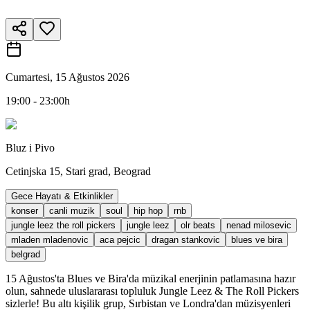
Cumartesi, 15 Ağustos 2026
19:00 - 23:00h
Bluz i Pivo
Cetinjska 15, Stari grad, Beograd
Gece Hayatı & Etkinlikler
konser
canli muzik
soul
hip hop
rnb
jungle leez the roll pickers
jungle leez
olr beats
nenad milosevic
mladen mladenovic
aca pejcic
dragan stankovic
blues ve bira
belgrad
15 Ağustos'ta Blues ve Bira'da müzikal enerjinin patlamasına hazır
olun, sahnede uluslararası topluluk Jungle Leez & The Roll Pickers
sizlerle! Bu altı kişilik grup, Sırbistan ve Londra'dan müzisyenleri