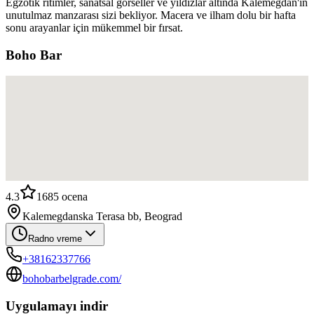
Egzotik ritimler, sanatsal görseller ve yıldızlar altında Kalemegdan'ın
unutulmaz manzarası sizi bekliyor. Macera ve ilham dolu bir hafta
sonu arayanlar için mükemmel bir fırsat.
Boho Bar
4.3
1685
ocena
Kalemegdanska Terasa bb, Beograd
Radno vreme
+38162337766
bohobarbelgrade.com/
Uygulamayı indir