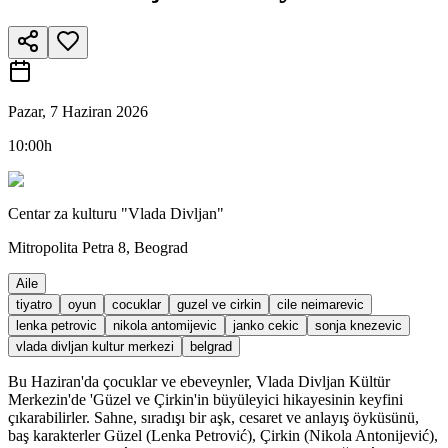
Pazar, 7 Haziran 2026
10:00h
Centar za kulturu "Vlada Divljan"
Mitropolita Petra 8, Beograd
Aile
tiyatro
oyun
cocuklar
guzel ve cirkin
cile neimarevic
lenka petrovic
nikola antomijevic
janko cekic
sonja knezevic
vlada divljan kultur merkezi
belgrad
Bu Haziran'da çocuklar ve ebeveynler, Vlada Divljan Kültür
Merkezin'de 'Güzel ve Çirkin'in büyüleyici hikayesinin keyfini
çıkarabilirler. Sahne, sıradışı bir aşk, cesaret ve anlayış öyküsünü,
baş karakterler Güzel (Lenka Petrović), Çirkin (Nikola Antonijević),