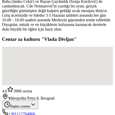
Baba (Janko Cekić) ve Bayan Çaydanlık (Sonja Knežević) ile
canlandıracak. Cile Neimarević'in yazdığı bu oyun, gerçek
güzelliğin görünüşten değil kalpten geldiği sıcak mesajını iletiyor.
Giriş ücretsizdir ve biletler 3-5 Haziran tarihleri arasında her gün
10.00 - 18.00 saatleri arasında Merkezin gişesinden temin edilebilir.
Duygular, müzik ve en küçüklerin hafızasına kazınacak derslerle
dolu büyülü bir öğlen için hazır olun.
Centar za kulturu "Vlada Divljan"
4.6
3906
ocena
Mitropolita Petra 8, Beograd
Radno vreme
+381112764866