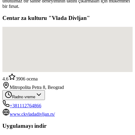
unutulmaz bir sahne deneyiminin tadını çıkarmaları için mükemmel
bir fırsat.
Centar za kulturu "Vlada Divljan"
4.6
3906
ocena
Mitropolita Petra 8, Beograd
Radno vreme
+381112764866
www.ckvladadivljan.rs/
Uygulamayı indir