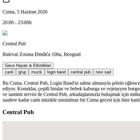
Cuma, 5 Haziran 2026
20:00 - 23:00h
Central Pub
Bulevar Zorana Đinđića 106a, Beograd
Gece Hayatı & Etkinlikler
canli
grup
muzik
login band
central pub
novi sad
Bu Cuma, Central Pub, Login Band'ın sahne almasıyla şehrin eğlence me
ediyor. Konuklar, çeşitli biralar ve bebek kaburga ve vejetaryen burger 
ve samimi servisi ile Central Pub, arkadaşlarınızla buluşmak için mü
saatlere kadar canlı müzikle unutulmaz bir Cuma gecesi için bize katıl
Central Pub