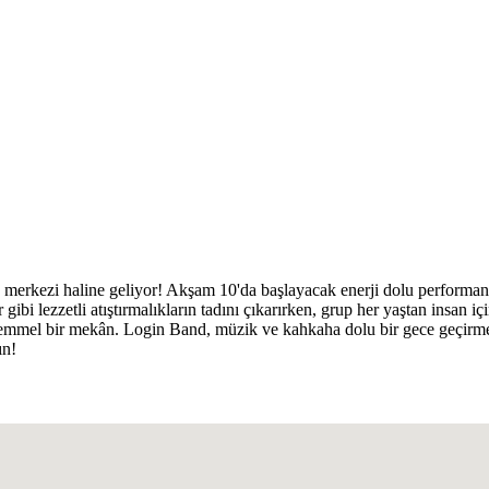
rkezi haline geliyor! Akşam 10'da başlayacak enerji dolu performanslar,
gibi lezzetli atıştırmalıkların tadını çıkarırken, grup her yaştan insan 
kemmel bir mekân. Login Band, müzik ve kahkaha dolu bir gece geçirmeni
ın!