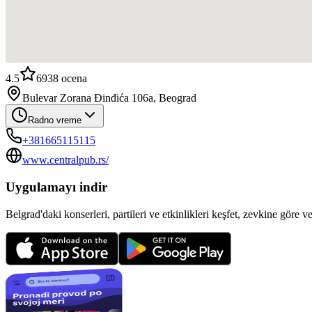
4.5
6938
ocena
Bulevar Zorana Đinđića 106a, Beograd
Radno vreme
+381665115115
www.centralpub.rs/
Uygulamayı indir
Belgrad'daki konserleri, partileri ve etkinlikleri keşfet, zevkine göre v