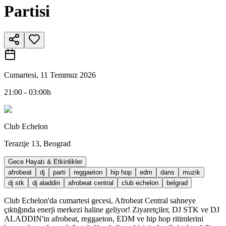
Partisi
Cumartesi, 11 Temmuz 2026
21:00 - 03:00h
Club Echelon
Terazije 13, Beograd
Gece Hayatı & Etkinlikler
afrobeat
dj
parti
reggaeton
hip hop
edm
dans
muzik
dj stk
dj aladdin
afrobeat central
club echelon
belgrad
Club Echelon'da cumartesi gecesi, Afrobeat Central sahneye
çıktığında enerji merkezi haline geliyor! Ziyaretçiler, DJ STK ve DJ
ALADDIN'in afrobeat, reggaeton, EDM ve hip hop ritimlerini