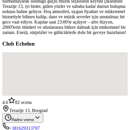
harmanlayarak sunduğu güçlü müzik seçkisinin keyfini çıkarabilir.
Terazije 13, iyi hisler, gülen yüzler ve sabaha kadar dansın buluşma
noktası haline geliyor. Hoş atmosferi, uygun fiyatları ve mükemmel
hizmetiyle bilinen kulüp, dans ve müzik severler için unutulmaz bir
gece vaat ediyor. Kapılar saat 23:00'te açılıyor – afro füzyon,
2000'lerin ritimleri ve uluslararası hitlere dalmak için mükemmel bir
zaman. Enerji, sürprizler ve gülücüklerle dolu bir geceye hazırlanın!
Club Echelon
4.6
82
ocena
Terazije 13, Beograd
Radno vreme
+381629313707