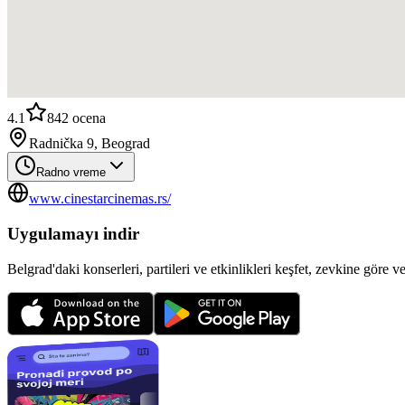
4.1
842
ocena
Radnička 9, Beograd
Radno vreme
www.cinestarcinemas.rs/
Uygulamayı indir
Belgrad'daki konserleri, partileri ve etkinlikleri keşfet, zevkine göre v