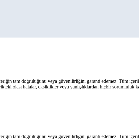
eriğin tam doğruluğunu veya güvenilirliğini garanti edemez. Tüm içerik ar
rikteki olası hatalar, eksiklikler veya yanlışlıklardan hiçbir sorumluluk 
eriğin tam doğruluğunu veya güvenilirliğini garanti edemez. Tüm içerik ar