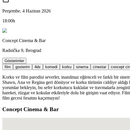
Perşembe, 4 Haziran 2026
18:00h
Concept Cinema & Bar
Radnička 9, Beograd
Gösterimler
film
gosterim
4dx
komedi
korku
sinema
cinestar
concept ci
Korku ve film parodisi severler, inanılmaz eğlenceli ve farklı bir
Shawn, Ana ve Regina geri dönüyor ve korku türünün ciddiye aldığı her 
yorumlar bekleyin, bu sefer korkutucu kuklalar ve travmalarla zengin
hareket, rüzgar ve kokular etkileriyle dolu bir girişim vaat ediyor. 
film gecesi fırsatını kaçırmayın!
Concept Cinema & Bar