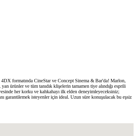
ren 4DX formatında CineStar ve Concept Sinema & Bar'da! Marlon,
yan ürünler ve tüm tanıdık klişelerin tamamen tiye alındığı esprili
ayesinde her korku ve kahkahayı ilk elden deneyimleyeceksiniz;
nı garantilemek isteyenler için ideal. Uzun süre konuşulacak bu eşsiz