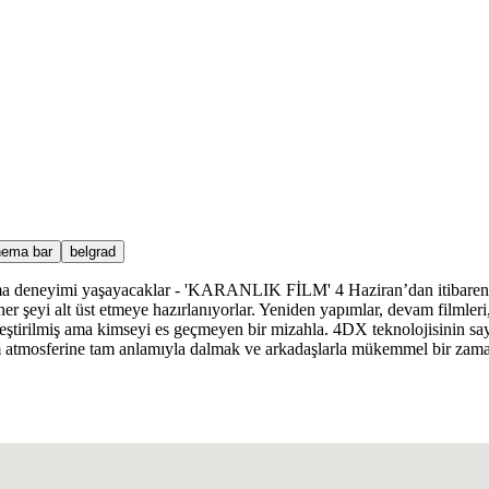
nema bar
belgrad
 sinema deneyimi yaşayacaklar - 'KARANLIK FİLM' 4 Haziran’dan itiba
şeyi alt üst etmeye hazırlanıyorlar. Yeniden yapımlar, devam filmleri, 
leştirilmiş ama kimseyi es geçmeyen bir mizahla. 4DX teknolojisinin s
Film atmosferine tam anlamıyla dalmak ve arkadaşlarla mükemmel bir zama