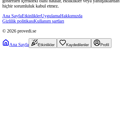
gösterilen içerikteki olası hatalar, eksiklikler veya yanlışlıklardan
hiçbir sorumluluk kabul etmez.
Ana Sayfa
Etkinlikler
Uygulama
Hakkımızda
Gizlilik politikası
Kullanım şartları
©
2026
provedi.se
Ana Sayfa
Etkinlikler
Kaydedilenler
Profil