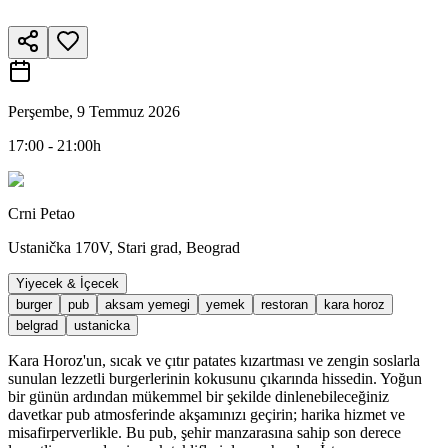
Perşembe, 9 Temmuz 2026
17:00 - 21:00h
Crni Petao
Ustanička 170V, Stari grad, Beograd
Yiyecek & İçecek
burger
pub
aksam yemegi
yemek
restoran
kara horoz
belgrad
ustanicka
Kara Horoz'un, sıcak ve çıtır patates kızartması ve zengin soslarla
sunulan lezzetli burgerlerinin kokusunu çıkarında hissedin. Yoğun
bir günün ardından mükemmel bir şekilde dinlenebileceğiniz
davetkar pub atmosferinde akşamınızı geçirin; harika hizmet ve
misafirperverlikle. Bu pub, şehir manzarasına sahip son derece