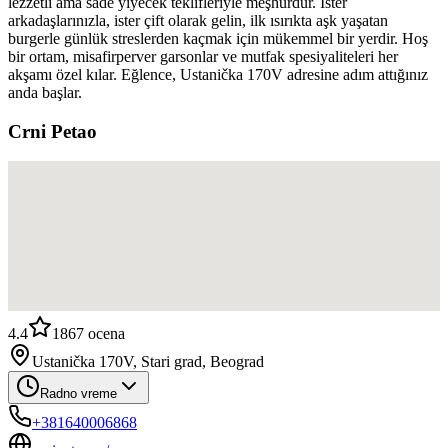
lezzetli ama sade yiyecek teklifleriyle meşhurdur. İster
arkadaşlarınızla, ister çift olarak gelin, ilk ısırıkta aşk yaşatan
burgerle günlük streslerden kaçmak için mükemmel bir yerdir. Hoş
bir ortam, misafirperver garsonlar ve mutfak spesiyaliteleri her
akşamı özel kılar. Eğlence, Ustanička 170V adresine adım attığınız
anda başlar.
Crni Petao
4.4
1867
ocena
Ustanička 170V, Stari grad, Beograd
Radno vreme
+381640006868