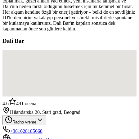
toplanmak, güzel anıları yâd etmek, yeni insanlarla tanışmak ve
Dali'nin neden farklı olduğunu hissetmek için mükemmel bir fırsat.
Her akşam kendine özgü bir enerji getiriyor – belki de en sevdiğiniz
DJ'lerden birini yakalayıp personel ve sürekli misafirlerle spontane
bir kutlamaya katılırsınız. Dali Bar'ın kapıları sonsuza dek
kapanmadan önce son günlere katılın.
Dali Bar
4.6
491
ocena
Hilandarska 20, Stari grad, Beograd
Radno vreme
+381628185668