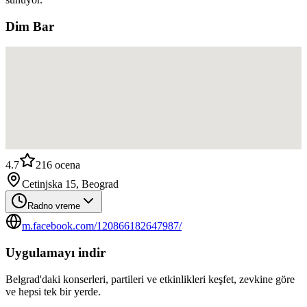
Dim Bar
4.7
216
ocena
Cetinjska 15, Beograd
Radno vreme
m.facebook.com/120866182647987/
Uygulamayı indir
Belgrad'daki konserleri, partileri ve etkinlikleri keşfet, zevkine göre
ve hepsi tek bir yerde.