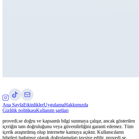
Ana Sayfa
Etkinlikler
Uygulama
Hakkımızda
Gizlilik politikası
Kullanım şartları
provedi.se doğru ve kapsamlı bilgi sunmaya çalışır, ancak gösterilen
içeriğin tam doğruluğunu veya güvenilirliğini garanti edemez. Tüm
içerik araştırılmış olup internette kamuya açıktır. Kullanıcıların
bilgileri bağımsız olarak doğrulamaları tavsiye edilir. provedi.se,