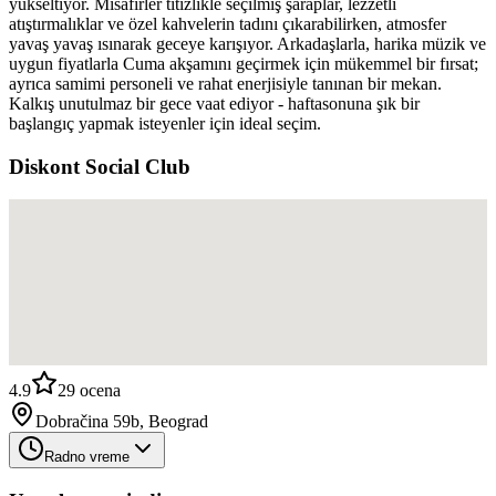
yükseltiyor. Misafirler titizlikle seçilmiş şaraplar, lezzetli
atıştırmalıklar ve özel kahvelerin tadını çıkarabilirken, atmosfer
yavaş yavaş ısınarak geceye karışıyor. Arkadaşlarla, harika müzik ve
uygun fiyatlarla Cuma akşamını geçirmek için mükemmel bir fırsat;
ayrıca samimi personeli ve rahat enerjisiyle tanınan bir mekan.
Kalkış unutulmaz bir gece vaat ediyor - haftasonuna şık bir
başlangıç yapmak isteyenler için ideal seçim.
Diskont Social Club
4.9
29
ocena
Dobračina 59b, Beograd
Radno vreme