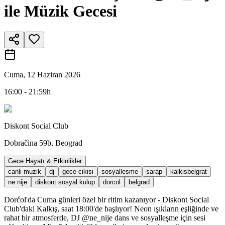
ile Müzik Gecesi
Cuma, 12 Haziran 2026
16:00 - 21:59h
Diskont Social Club
Dobračina 59b, Beograd
Gece Hayatı & Etkinlikler
canli muzik
dj
gece cikisi
sosyallesme
sarap
kalkisbelgrat
ne nije
diskont sosyal kulup
dorcol
belgrad
Dorćol'da Cuma günleri özel bir ritim kazanıyor - Diskont Social
Club'daki Kalkış, saat 18:00'de başlıyor! Neon ışıkların eşliğinde ve
rahat bir atmosferde, DJ @ne_nije dans ve sosyalleşme için sesi