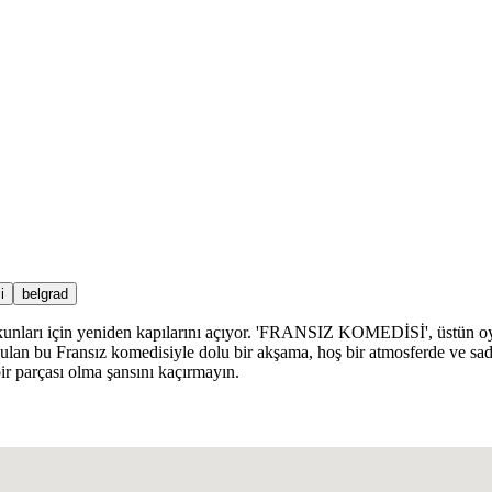
i
belgrad
tkunları için yeniden kapılarını açıyor. 'FRANSIZ KOMEDİSİ', üstün oy
nulan bu Fransız komedisiyle dolu bir akşama, hoş bir atmosferde ve sade
ir parçası olma şansını kaçırmayın.