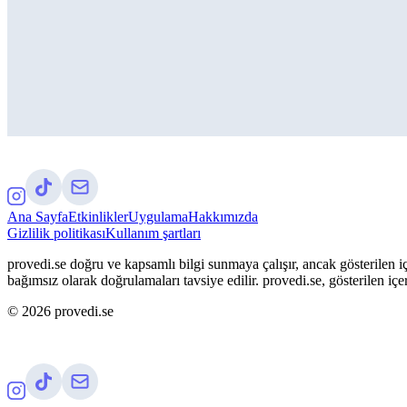
Ana Sayfa
Etkinlikler
Uygulama
Hakkımızda
Gizlilik politikası
Kullanım şartları
provedi.se doğru ve kapsamlı bilgi sunmaya çalışır, ancak gösterilen iç
bağımsız olarak doğrulamaları tavsiye edilir. provedi.se, gösterilen içe
©
2026
provedi.se