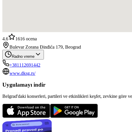
4.6
1616
ocena
Bulevar Zorana Đinđića 179, Beograd
Radno vreme
+381112691442
www.dksg.rs/
Uygulamayı indir
Belgrad'daki konserleri, partileri ve etkinlikleri keşfet, zevkine göre v