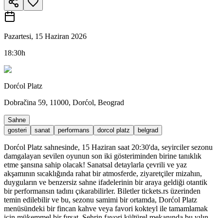
Pazartesi, 15 Haziran 2026
18:30h
Dorćol Platz
Dobračina 59, 11000, Dorćol, Beograd
Sahne
gosteri
sanat
performans
dorcol platz
belgrad
Dorćol Platz sahnesinde, 15 Haziran saat 20:30'da, seyirciler sezonu
damgalayan sevilen oyunun son iki gösteriminden birine tanıklık
etme şansına sahip olacak! Sanatsal detaylarla çevrili ve yaz
akşamının sıcaklığında rahat bir atmosferde, ziyaretçiler mizahın,
duyguların ve benzersiz sahne ifadelerinin bir araya geldiği otantik
bir performansın tadını çıkarabilirler. Biletler tickets.rs üzerinden
temin edilebilir ve bu, sezonu samimi bir ortamda, Dorćol Platz
menüsündeki bir fincan kahve veya favori kokteyl ile tamamlamak
için mükemmel bir fırsat. Şehrin favori kültürel mekanında bu yılın