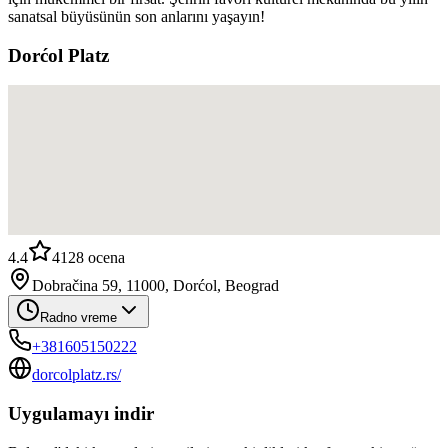
sanatsal büyüsünün son anlarını yaşayın!
Dorćol Platz
4.4
4128
ocena
Dobračina 59, 11000, Dorćol, Beograd
Radno vreme
+381605150222
dorcolplatz.rs/
Uygulamayı indir