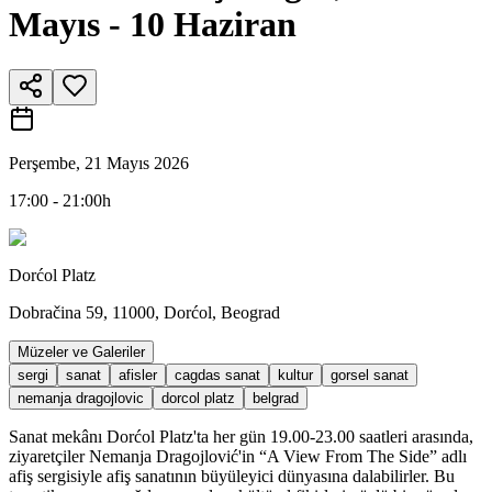
Mayıs - 10 Haziran
Perşembe, 21 Mayıs 2026
17:00 - 21:00h
Dorćol Platz
Dobračina 59, 11000, Dorćol, Beograd
Müzeler ve Galeriler
sergi
sanat
afisler
cagdas sanat
kultur
gorsel sanat
nemanja dragojlovic
dorcol platz
belgrad
Sanat mekânı Dorćol Platz'ta her gün 19.00-23.00 saatleri arasında,
ziyaretçiler Nemanja Dragojlović'in “A View From The Side” adlı
afiş sergisiyle afiş sanatının büyüleyici dünyasına dalabilirler. Bu