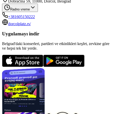
Dobračina 59, 11000, Dorćol, Beograd
Radno vreme
+381605150222
dorcolplatz.rs/
Uygulamayı indir
Belgrad'daki konserleri, partileri ve etkinlikleri keşfet, zevkine göre
ve hepsi tek bir yerde.