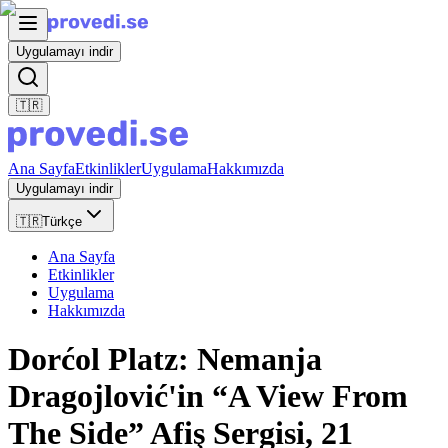
Uygulamayı indir
🇹🇷
Ana Sayfa
Etkinlikler
Uygulama
Hakkımızda
Uygulamayı indir
🇹🇷
Türkçe
Ana Sayfa
Etkinlikler
Uygulama
Hakkımızda
Dorćol Platz: Nemanja
Dragojlović'in “A View From
The Side” Afiş Sergisi, 21