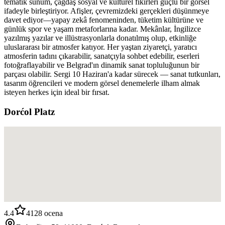
tematik sunum, çağdaş sosyal ve kültürel fikirleri güçlü bir görsel
ifadeyle birleştiriyor. Afişler, çevremizdeki gerçekleri düşünmeye
davet ediyor—yapay zekâ fenomeninden, tüketim kültürüne ve
günlük spor ve yaşam metaforlarına kadar. Mekânlar, İngilizce
yazılmış yazılar ve illüstrasyonlarla donatılmış olup, etkinliğe
uluslararası bir atmosfer katıyor. Her yaştan ziyaretçi, yaratıcı
atmosferin tadını çıkarabilir, sanatçıyla sohbet edebilir, eserleri
fotoğraflayabilir ve Belgrad'ın dinamik sanat topluluğunun bir
parçası olabilir. Sergi 10 Haziran'a kadar sürecek — sanat tutkunları,
tasarım öğrencileri ve modern görsel denemelerle ilham almak
isteyen herkes için ideal bir fırsat.
Dorćol Platz
4.4
4128
ocena